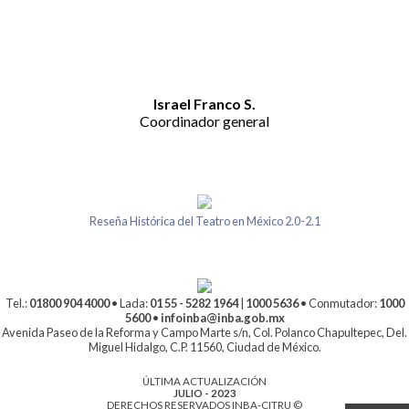
Israel Franco S.
Coordinador general
Reseña Histórica del Teatro en México 2.0-2.1
Tel.:
01800 904 4000
• Lada:
01 55 - 5282 1964
|
1000 5636
• Conmutador:
1000
5600
•
infoinba@inba.gob.mx
Avenida Paseo de la Reforma y Campo Marte s/n, Col. Polanco Chapultepec, Del.
Miguel Hidalgo, C.P. 11560, Ciudad de México.
ÚLTIMA ACTUALIZACIÓN
JULIO - 2023
DERECHOS RESERVADOS INBA-CITRU ©