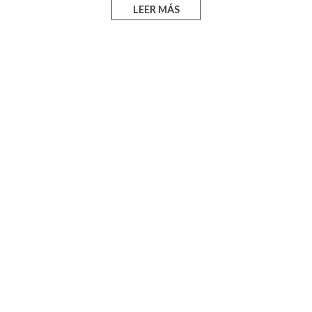
LEER MÁS
Repositorio
de críticas