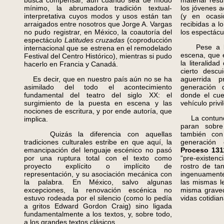
busca compensar, aun cuando sea de modo
material res
mínimo, la abrumadora tradición textual-
los jóvenes ac
interpretativa cuyos modos y usos están tan
(y en ocasio
arraigados entre nosotros que Jorge A. Vargas
recibidas a l
no pudo registrar, en México, la coautoría del
los espectácu
espectáculo
Latitudes cruzadas
(coproducción
Pese a los
internacional que se estrena en el remodelado
escena, que 
Festival del Centro Histórico), mientras si pudo
la literalida
hacerlo en Francia y Canadá.
cierto descu
Es decir, que en nuestro país aún no se ha
aguerrida 
asimilado del todo el acontecimiento
generación 
fundamental del teatro del siglo XX: el
donde el cue
surgimiento de la puesta en escena y las
vehículo priv
nociones de escritura, y por ende autoría, que
La contunde
implica.
paran sobre
Quizás la diferencia con aquellas
también con
tradiciones culturales estribe en que aquí, la
generació
emancipación del lenguaje escénico no pasó
Proceso 131
por una ruptura total con el texto como
“pre-existenc
proyecto explícito o implícito de
rostro de ta
representación, y su asociación mecánica con
ingenuamente
la palabra. En México, salvo algunas
las mismas le
excepciones, la renovación escénica no
misma graved
estuvo rodeada por el silencio (como lo pedía
vidas cotidian
a gritos Edward Gordon Craig) sino ligada
fundamentalmente a los textos, y, sobre todo,
a los grandes textos clásicos.