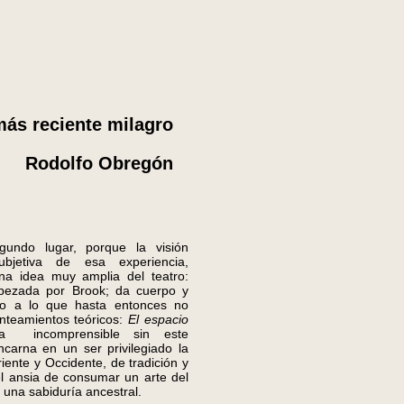
más reciente milagro
Rodolfo Obregón
o lugar, porque la visión
subjetiva de esa experiencia,
una idea muy amplia del teatro:
bezada por Brook; da cuerpo y
ísico a lo que hasta entonces no
anteamientos teóricos:
El espacio
lta incomprensible sin este
ncarna en un ser privilegiado la
iente y Occidente, de tradición y
el ansia de consumar un arte del
una sabiduría ancestral.