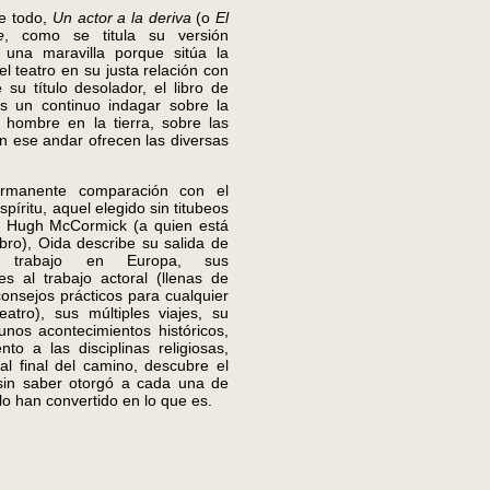
e todo,
Un actor a la deriva
(o
El
e
, como se titula su versión
 una maravilla porque sitúa la
el teatro en su justa relación con
 su título desolador, el libro de
s un continuo indagar sobre la
l hombre en la tierra, sobre las
n ese andar ofrecen las diversas
ente comparación con el
píritu, aquel elegido sin titubeos
 Hugh McCormick (a quien está
ibro), Oida describe su salida de
 trabajo en Europa, sus
es al trabajo actoral (llenas de
onsejos prácticos para cualquier
atro), sus múltiples viajes, su
unos acontecimientos históricos,
to a las disciplinas religiosas,
al final del camino, descubre el
sin saber otorgó a cada una de
lo han convertido en lo que es.