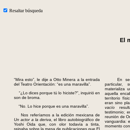
Resaltar búsqueda
El 
“Mira esto”, le dije a Otto Minera a la entrada
En segund
del Teatro Orientación: “es una maravilla”.
particular, 
materializa 
“¿Lo dices porque tú lo hiciste?”, inquirió en
aquella enca
son de broma.
territorio f
eran sino pl
“No. Lo hice porque es una maravilla”.
vacío
resu
testimonio; e
Nos referíamos a la edición mexicana de
reunión de Or
Un actor a la deriva
, el libro autobiográfico de
vanguardia: 
Yoshi Oida que, con olor todavía a tinta,
momento con 
reinaba sobre la mesa de publicaciones que El