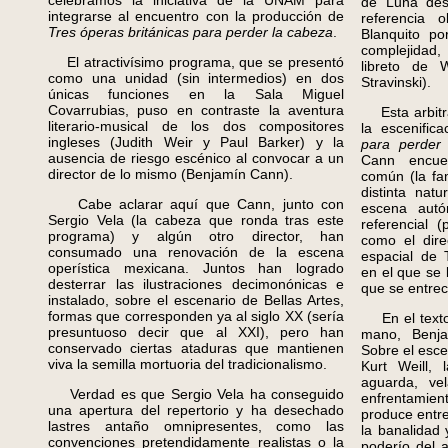
celebramos la iniciativa de la UNAM para
de Luna des
integrarse al encuentro con la producción de
referencia 
Tres óperas británicas para perder la cabeza
.
Blanquito po
complejidad,
El atractivísimo programa, que se presentó
libreto de 
como una unidad (sin intermedios) en dos
Stravinski).
únicas funciones en la Sala Miguel
Covarrubias, puso en contraste la aventura
Esta arbitra
literario-musical de los dos compositores
la escenific
ingleses (Judith Weir y Paul Barker) y la
para perder
ausencia de riesgo escénico al convocar a un
Cann encue
director de lo mismo (Benjamín Cann).
común (la fa
distinta nat
Cabe aclarar aquí que Cann, junto con
escena aut
Sergio Vela (la cabeza que ronda tras este
referencial 
programa) y algún otro director, han
como el dire
consumado una renovación de la escena
espacial de 
operística mexicana. Juntos han logrado
en el que se 
desterrar las ilustraciones decimonónicas e
que se entre
instalado, sobre el escenario de Bellas Artes,
formas que corresponden ya al siglo XX (sería
En el texto
presuntuoso decir que al XXI), pero han
mano, Benja
conservado ciertas ataduras que mantienen
Sobre el esce
viva la semilla mortuoria del tradicionalismo.
Kurt Weill, 
aguarda, ve
Verdad es que Sergio Vela ha conseguido
enfrentamient
una apertura del repertorio y ha desechado
produce entr
lastres antaño omnipresentes, como las
la banalidad y
convenciones pretendidamente realistas o la
poderío del 