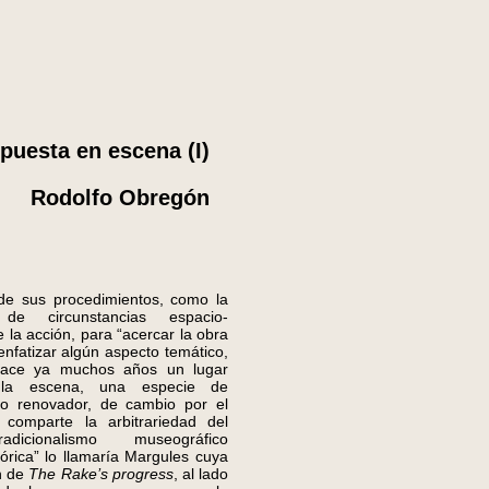
puesta en escena (I)
Rodolfo Obregón
sus procedimientos, como la
 de circunstancias espacio-
 la acción, para “acercar la obra
 enfatizar algún aspecto temático,
ace ya muchos años un lugar
la escena, una especie de
smo renovador, de cambio por el
comparte la arbitrariedad del
adicionalismo museográfico
órica” lo llamaría Margules cuya
n de
The Rake’s progress
, al lado