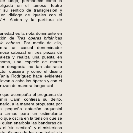
de luego, permanece como la
obligada en el famoso Teatro
r su sentido de transgresión y
 en diálogo de iguales con el
W.H. Auden y la partitura de
riedad es la nota dominante en
ación de
Tres óperas británicas
 la cabeza
. Por medio de ella,
ntra un casual denominador
mosa cabeza) en tres piezas de
uraleza y realiza una puesta en
ónoma, una especie de marco
(por desgracia no tan abstracto
ctor quisiera y como el diseño
Tania Rodríguez hace evidente)
llevan a cabo las óperas y con el
cruzan de manera tangencial.
 que acompaña el programa de
mín Cann confiesa su delito.
nario, a la manera propuesta por
la pequeña dotación orquestal
la armas para un estimulante
o que oscila en la tensión que se
e quien enarbola las banderas de
 el “sin sentido”, y el misterioso
arte. Alguno de los dos habrá de