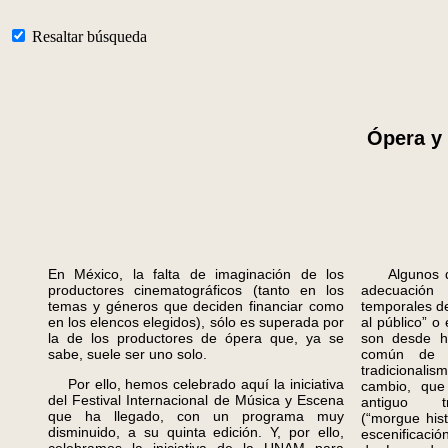
Resaltar búsqueda
Ópera y 
En México, la falta de imaginación de los
Algunos de 
productores cinematográficos (tanto en los
adecuación
temas y géneros que deciden financiar como
temporales de
en los elencos elegidos), sólo es superada por
al público” o
la de los productores de ópera que, ya se
son desde h
sabe, suele ser uno solo.
común de 
tradicionali
Por ello, hemos celebrado aquí la iniciativa
cambio, que 
del Festival Internacional de Música y Escena
antiguo tr
que ha llegado, con un programa muy
(“morgue hist
disminuido, a su quinta edición. Y, por ello,
escenificació