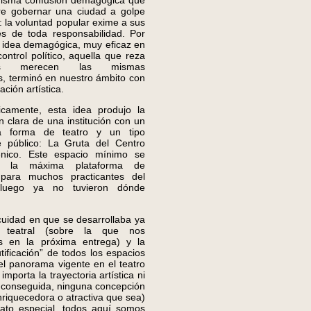
misma confusión demagógica que
re gobernar una ciudad a golpe
s: la voluntad popular exime a sus
es de toda responsabilidad. Por
a idea demagógica, muy eficaz en
ontrol político, aquella que reza
s merecen las mismas
s, terminó en nuestro ámbito con
ación artística.
mente, esta idea produjo la
ón clara de una institución con un
a forma de teatro y un tipo
e público: La Gruta del Centro
énico. Este espacio mínimo se
en la máxima plataforma de
 para muchos practicantes del
 luego ya no tuvieron dónde
dad en que se desarrollaba ya
d teatral (sobre la que nos
s en la próxima entrega) y la
utificación” de todos los espacios
el panorama vigente en el teatro
mporta la trayectoria artística ni
d conseguida, ninguna concepción
enriquecedora o atractiva que sea)
ato especial, todos aquí somos