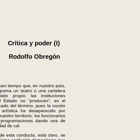
Crítica y poder (I)
Rodolfo Obregón
 tiempo que, en nuestro país,
grama un teatro o una cartelera
ido propio; las instituciones
el Estado no “producen”, en el
icado del término, pues la noción
 artística ha desaparecido por
estro territorio; los funcionarios
s programaciones dando una de
dad de cal.
 esta conducta, está claro, se