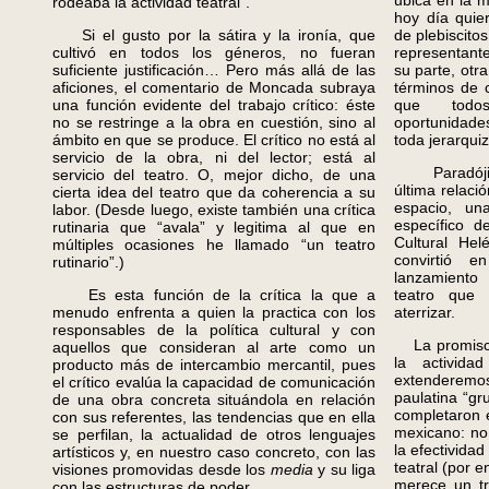
ubica en la 
rodeaba la actividad teatral”.
hoy día quie
Si el gusto por la sátira y la ironía, que
de plebiscito
cultivó en todos los géneros, no fueran
representant
suficiente justificación… Pero más allá de las
su parte, otr
aficiones, el comentario de Moncada subraya
términos de c
una función evidente del trabajo crítico: éste
que todo
no se restringe a la obra en cuestión, sino al
oportunidade
ámbito en que se produce. El crítico no está al
toda jerarquiz
servicio de la obra, ni del lector; está al
Paradójica
servicio del teatro. O, mejor dicho, de una
última relaci
cierta idea del teatro que da coherencia a su
espacio, un
labor. (Desde luego, existe también una crítica
específico d
rutinaria que “avala” y legitima al que en
Cultural Hel
múltiples ocasiones he llamado “un teatro
convirtió 
rutinario”.)
lanzamiento
Es esta función de la crítica la que a
teatro que
menudo enfrenta a quien la practica con los
aterrizar.
responsables de la política cultural y con
La promiscui
aquellos que consideran al arte como un
la activida
producto más de intercambio mercantil, pues
extenderemo
el crítico evalúa la capacidad de comunicación
paulatina “gr
de una obra concreta situándola en relación
completaron 
con sus referentes, las tendencias que en ella
mexicano: no i
se perfilan, la actualidad de otros lenguajes
la efectivida
artísticos y, en nuestro caso concreto, con las
teatral (por 
visiones promovidas desde los
media
y su liga
merece un tr
con las estructuras de poder.