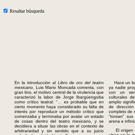
Resaltar búsqueda
En la introducción al
Libro de oro del teatro
Hace un buen
mexicano
, Luis Mario Moncada comenta, con
ya nadie pro
gran tino, el motivo central de la virulencia que
con un sent
caracterizó la labor de Jorge Ibargüengoitia
culturales d
como crítico teatral: “… es probable que en
amplio signif
cierto momento haya considerado su falta de
de dirección
interés por reproducir un método crítico que
completo de nu
comenzaba y terminaba por avalar un estado
“torean” su
de cosas dentro del teatro mexicano, y se
arena e infini
decidiera a situar las obras en el contexto de
El origen de
arbitrariedad y sin sentido que a su juicio