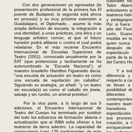
culturales ha
Con dos generaciones ya egresadas (la
Telón Abie
presentación profesional de la primera fue
El
entusiasmo qu
puente de Budapest
, la segunda está ahora
teatreros hidr
en proceso) y su muy próxima extensión a
y pedagogos
Guadalajara, el Diplomado… asume la más
Por si fuera
amplia definición de escuela: la integración a
año del Fest
una identidad, a unas prácticas, una ética y un
León, Guana
lenguaje artístico común, al que el futuro
medida en lo
hacedor podrá afiliarse o contra el cual podrá
quien nunca
rebelarse. En el más reciente Encuentro
después d
Internacional de Escuelas Superiores de
espectáculo
Teatro (2001), convocado anualmente por la
parte de la 
EAT (que pretenciosa y tardíamente se ha
del Centro His
autonombrado la “Escuela Nacional”), el
maestro brasileño Hamilton Figuereido decía:
Y a todo e
“una escuela de actuación sin teatro es como
diferencia 
una escuela de equitación sin caballos”.
respecto a ca
Siguiendo su analogía, yo añadí: “y un teatro
se llevan a 
sin escuela(s) es como el caballo sin jinete,
posibilidad 
salvaje y sin rumbo, un animal primitivo”.
diferente
contemporáne
Por la otra parte, a lo largo de sus 5
nuestro teat
ediciones, el Encuentro Internacional de
hacedores
Teatro del Cuerpo ha terminado por sustituir
espectáculos
del todo los esfuerzos de formación abierta o
sus proces
actualización que el INBA solía ofrecer a los
creación, a 
teatreros de tierra adentro. La capacidad de
enriquecimien
convocatoria (casi 120 participantes de más