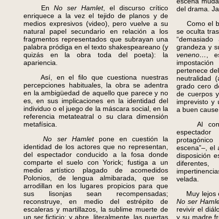
escena muda,
En
No ser Hamlet
, el discurso crítico
del drama. Ja
enriquece a la vez el tejido de planos y de
medios expresivos (video), pero vuelve a su
Como el bue
natural papel secundario en relación a los
se oculta tra
fragmentos representados que subrayan una
“demasiado 
palabra pródiga en el texto shakespeareano (y
grandeza y su
quizás en la obra toda del poeta): la
veneno…
, e
apariencia.
impostació
pertenece del
Así, en el filo que cuestiona nuestras
neutralidad 
percepciones habituales, la obra se adentra
grado cero d
en la ambigüedad de aquello que parece y no
de cuerpos y
es, en sus implicaciones en la identidad del
imprevisto y
individuo o el juego de la máscara social, en la
a buen cause
referencia metateatral o su clara dimensión
metafísica.
Al confro
espectador
No ser Hamlet
pone en cuestión la
protagónic
identidad de los actores que no representan,
escena”–, el 
del espectador conducido a la fosa donde
disposición e
comparte el suelo con Yorick; fustiga a un
diferente
medio artístico plagado de acomedidos
impertinenci
Polonios, de lengua almibarada, que se
velada.
arrodillan en los lugares propicios para que
sus lisonjas sean recompensadas;
Muy lejos de
reconstruye, en medio del estrépito de
No ser Haml
escaleras y martillazos, la sublime muerte de
revivir el di
un ser ficticio; y abre, literalmente, las puertas
y su madre fr