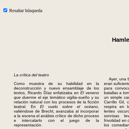
Resaltar búsqueda
Hamlet
La crítica del teatro
Ayer, una bic
Como muestra de su habilidad en la
eran suficien
deconstrucción y nuevo ensamblaje de los
para convoca
textos, Ricardo Díaz enfatizaba en
El veneno
batallas a lo
que duerme
el eje temático vigilia-sueño y su
un simple cam
relación natural con los procesos de la ficción
Carrillo Gil,
teatral. En
El vuelo sobre el océano
,
respira en l
valiéndose de Brecht, avanzaba al incorporar
lentes oscu
a la escena el análisis crítico de dicho proceso
sonrisas le
e intercalarlo con el juego de la
frivolidad en 
representación.
los comedian