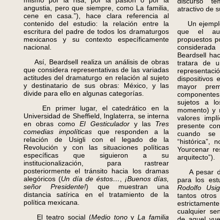
mismo por la risa, por la pasión o por la
discurso te
angustia, pero que siempre, como La familia,
atractivo de 
cene en casa.”), hace clara referencia al
contenido del estudio: la relación entre la
Un ejemplo c
escritura del padre de todos los dramaturgos
que el aut
mexicanos y su contexto específicamente
propuestos po
nacional.
considera
Beardsell ha
Así, Beardsell realiza un análisis de obras
tratara de u
que considera representativas de las variadas
representac
actitudes del dramaturgo en relación al sujeto
dispositivos
y destinatario de sus obras: México, y las
mayor pre
divide para ello en algunas categorías.
componentes
sujetos a l
En primer lugar, el catedrático en la
momento) y 
Universidad de Sheffield, Inglaterra, se interna
valores impl
en obras como
El Gesticulador
y las
Tres
presente con
comedias impolíticas
que responden a la
cuando se 
relación de Usigli con el legado de la
“histórica”,
Revolución y con las situaciones políticas
Yourcenar re
específicas que siguieron a su
arquitecto”).
institucionalización, para rastrear
posteriormente el tránsito hacia los dramas
A pesar de s
alegóricos (
Un día de éstos…
,
¡Buenos días,
para los est
señor Presidente!
) que muestran una
Rodolfo Usig
distancia satírica en el tratamiento de la
tantos otros 
política mexicana.
estrictament
cualquier sen
El teatro social (
Medio tono
y
La familia
de aquel vuel