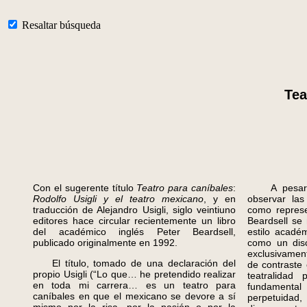
Resaltar búsqueda
Tea
Con el sugerente título
Teatro para caníbales
:
A pesar de
Rodolfo Usigli y el teatro mexicano
, y en
observar las
traducción de Alejandro Usigli, siglo veintiuno
como represe
editores hace circular recientemente un libro
Beardsell se 
del académico inglés Peter Beardsell,
estilo académ
publicado originalmente en 1992.
como un disc
exclusivamen
El título, tomado de una declaración del
de contraste 
propio Usigli (“Lo que… he pretendido realizar
teatralidad
en toda mi carrera… es un teatro para
fundamental
caníbales en que el mexicano se devore a sí
perpetuidad,