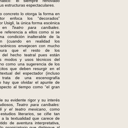
mático: el siempre renovado
sus estructuras espectaculares.
oncreto lo otorga la forma en
or enfoca los “decorados”
r Usigli, la única forma escénica
da en
Teatro para caníbales
.
ce referencia a ellos como si se
na condición inalterable de la
ión (cuando en realidad los
 escénicos envejecen con mucho
mura que el resto de los
 del hecho teatral pues están
os modos y usos técnicos del
no como una sugerencia de los
ícitos que deben resurgir en el
textual del espectador (incluso
trata de una escenografía
 no hay que olvidar el apunte de
specto al tiempo como “el gran
u evidente rigor y su interés
udiosos,
Teatro para caníbales:
li y el teatro mexicano
, como
estudios literarios, se ciñe tan
e a la textualidad que carece de
tido de aventura interpretativa,
o propiciatorio que distingue al