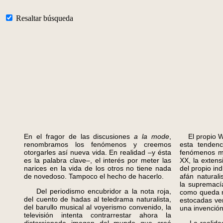
Resaltar búsqueda
En el fragor de las discusiones
a la mode
,
El propio Wi
renombramos los fenómenos y creemos
esta tendenc
otorgarles así nueva vida. En realidad –y ésta
fenómenos má
es la palabra clave–, el interés por meter las
XX, la extens
narices en la vida de los otros no tiene nada
del propio in
de novedoso. Tampoco el hecho de hacerlo.
afán naturali
la supremacía
Del periodismo encubridor a la nota roja,
como queda m
del cuento de hadas al teledrama naturalista,
estocadas ver
del barullo musical al voyerismo convenido, la
una invención
televisión intenta contrarrestar ahora la