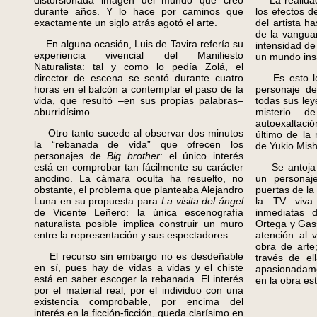
distorsionada imagen del mundo que creó
La realidad 
durante años. Y lo hace por caminos que
los efectos d
exactamente un siglo atrás agotó el arte.
del artista ha
de la vanguar
En alguna ocasión, Luis de Tavira refería su
intensidad de 
experiencia vivencial del Manifiesto
un mundo insa
Naturalista: tal y como lo pedía Zolá, el
director de escena se sentó durante cuatro
Es esto lo 
horas en el balcón a contemplar el paso de la
personaje de
vida, que resultó –en sus propias palabras–
todas sus leye
aburridísimo.
misterio 
autoexaltaci
Otro tanto sucede al observar dos minutos
último de la r
la “rebanada de vida” que ofrecen los
de Yukio Mis
personajes de
Big brother
: el único interés
está en comprobar tan fácilmente su carácter
Se antoja i
anodino. La cámara oculta ha resuelto, no
un personaj
obstante, el problema que planteaba Alejandro
puertas de l
Luna en su propuesta para
La visita del ángel
la TV viva 
de Vicente Leñero: la única escenografía
inmediatas 
naturalista posible implica construir un muro
Ortega y Gas
entre la representación y sus espectadores.
atención al 
obra de arte
El recurso sin embargo no es desdeñable
través de el
en sí, pues hay de vidas a vidas y el chiste
apasionadame
está en saber escoger la rebanada. El interés
en la obra est
por el material real, por el individuo con una
existencia comprobable, por encima del
interés en la ficción-ficción, queda clarísimo en