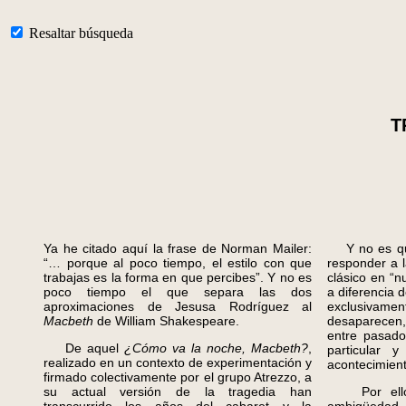
Resaltar búsqueda
T
Ya he citado aquí la frase de Norman Mailer:
Y no es que
“… porque al poco tiempo, el estilo con que
responder a l
trabajas es la forma en que percibes”. Y no es
clásico en “
poco tiempo el que separa las dos
a diferencia 
aproximaciones de Jesusa Rodríguez al
exclusivamen
Macbeth
de William Shakespeare.
desaparecen,
entre pasado
De aquel
¿Cómo va la noche, Macbeth?
,
particular y
realizado en un contexto de experimentación y
acontecimient
firmado colectivamente por el grupo Atrezzo, a
su actual versión de la tragedia han
Por ello, 