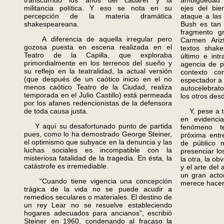
transcurrido los años del cabaret y la
ambigüedad s
militancia política. Y eso se nota en su
ejes del bi
percepción de la materia dramática
ataque a las
shakespeareana.
Bush es tan 
fragmento g
A diferencia de aquella irregular pero
Carmen Ariz
gozosa puesta en escena realizada en el
textos shak
Teatro de la Capilla, que exploraba
último e int
primordialmente en los terrenos del sueño y
agencia de p
su reflejo en la teatralidad, la actual versión
contexto co
(que después de un caótico inicio en el no
espectador a 
menos caótico Teatro de la Ciudad, realiza
autocelebrato
temporada en el Julio Castillo) está permeada
los otros des
por los afanes redencionistas de la defensora
de toda causa justa.
Y, pese a t
en evidenci
Y aquí su desafortunado punto de partida
fenómeno t
pues, como lo ha demostrado George Steiner,
próxima entr
el optimismo que subyace en la denuncia y las
de público 
luchas sociales es incompatible con la
presenciar lo
misteriosa fatalidad de la tragedia. En ésta, la
la otra, la ob
catástrofe es irremediable.
y el arte del 
un gran acto
“Cuando tiene vigencia una concepción
merece hacer
trágica de la vida no se puede acudir a
remedios seculares o materiales. El destino de
un rey Lear no se resuelve estableciendo
hogares adecuados para ancianos”, escribió
Steiner en 1960, condenando al fracaso la