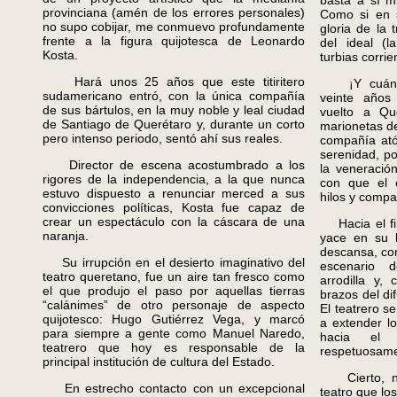
basta a sí m
provinciana (amén de los errores personales)
Como si en s
no supo cobijar, me conmuevo profundamente
gloria de la 
frente a la figura quijotesca de Leonardo
del ideal (l
Kosta.
turbias corrie
Hará unos 25 años que este titiritero
¡Y cuánta 
sudamericano entró, con la única compañía
veinte años
de sus bártulos, en la muy noble y leal ciudad
vuelto a Qu
de Santiago de Querétaro y, durante un corto
marionetas 
pero intenso periodo, sentó ahí sus reales.
compañía ató
serenidad, p
Director de escena acostumbrado a los
la veneración
rigores de la independencia, a la que nunca
con que el e
estuvo dispuesto a renunciar merced a sus
hilos y compar
convicciones políticas, Kosta fue capaz de
crear un espectáculo con la cáscara de una
Hacia el fin
naranja.
yace en su 
descansa, con
Su irrupción en el desierto imaginativo del
escenario 
teatro queretano, fue un aire tan fresco como
arrodilla y,
el que produjo el paso por aquellas tierras
brazos del di
“calánimes” de otro personaje de aspecto
El teatrero s
quijotesco: Hugo Gutiérrez Vega, y marcó
a extender l
para siempre a gente como Manuel Naredo,
hacia el 
teatrero que hoy es responsable de la
respetuosame
principal institución de cultura del Estado.
Cierto, na
En estrecho contacto con un excepcional
teatro que lo