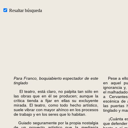
Resaltar búsqueda
Para Franco, boquiabierto espectador de este
Pese a ello,
tinglado
en aquel p
ignorancia y
El teatro, está claro, no palpita tan sólo en
el malhadado 
las obras que en él se producen; aunque la
a Cervante
crítica tienda a fijar en ellas su excluyente
escénica de
mirada. El teatro, como todo hecho artístico,
las puertas 
suele vibrar con mayor ahínco en los procesos
tinglado y ma
de trabajo y en los seres que lo habitan.
¡Cuánta estu
Guiado seguramente por la propia nostalgia
que defender
de un proyecto artístico que la medianía