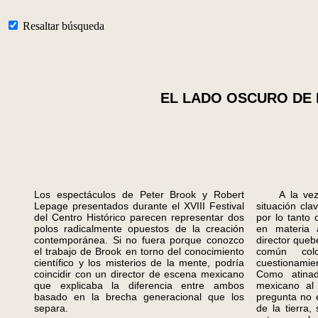
Resaltar búsqueda
EL LADO OSCURO DE 
Los espectáculos de Peter Brook y Robert
A la vez q
Lepage presentados durante el XVIII Festival
situación cl
del Centro Histórico parecen representar dos
por lo tanto 
polos radicalmente opuestos de la creación
en materia a
contemporánea. Si no fuera porque conozco
director queb
el trabajo de Brook en torno del conocimiento
común col
científico y los misterios de la mente, podría
cuestionami
coincidir con un director de escena mexicano
Como atinad
que explicaba la diferencia entre ambos
mexicano al 
basado en la brecha generacional que los
pregunta no e
separa.
de la tierra