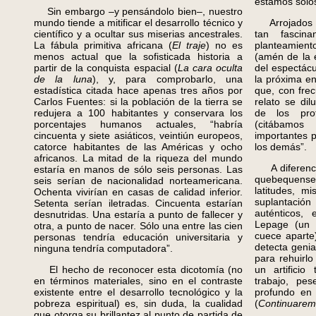
estamos solos
Sin embargo –y pensándolo bien–, nuestro
mundo tiende a mitificar el desarrollo técnico y
Arrojados d
científico y a ocultar sus miserias ancestrales.
tan fascin
La fábula primitiva africana (
El traje
) no es
planteamient
menos actual que la sofisticada historia a
(amén de la e
partir de la conquista espacial (
La cara oculta
del espectác
de la luna
), y, para comprobarlo, una
la próxima en
estadística citada hace apenas tres años por
que, con frec
Carlos Fuentes: si la población de la tierra se
relato se dil
redujera a 100 habitantes y conservara los
de los prot
porcentajes humanos actuales, “habría
(citábamo
cincuenta y siete asiáticos, veintiún europeos,
importantes p
catorce habitantes de las Américas y ocho
los demás”.
africanos. La mitad de la riqueza del mundo
A diferencia
estaría en manos de sólo seis personas. Las
quebequense
seis serían de nacionalidad norteamericana.
latitudes, m
Ochenta vivirían en casas de calidad inferior.
suplantación
Setenta serían iletradas. Cincuenta estarían
auténticos,
desnutridas. Una estaría a punto de fallecer y
Lepage (un 
otra, a punto de nacer. Sólo una entre las cien
cuece aparte)
personas tendría educación universitaria y
detecta genia
ninguna tendría computadora”.
para rehuirl
El hecho de reconocer esta dicotomía (no
un artificio
en términos materiales, sino en el contraste
trabajo, pe
existente entre el desarrollo tecnológico y la
profundo en 
pobreza espiritual) es, sin duda, la cualidad
(
Continuare
que otorga su brillantez al punto de partida de