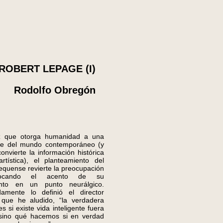
ROBERT LEPAGE (I)
Rodolfo Obregón
ue otorga humanidad a una
ave del mundo contemporáneo (y
convierte la información histórica
rtística), el planteamiento del
equense revierte la preocupación
ocando el acento de su
ento en un punto neurálgico.
amente lo definió el director
que he aludido, “la verdadera
s si existe vida inteligente fuera
, sino qué hacemos si en verdad