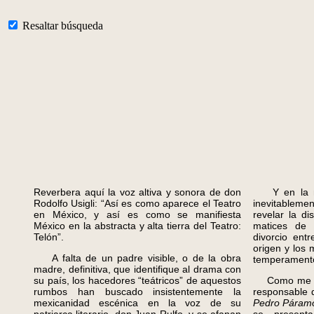
Resaltar búsqueda
Reverbera aquí la voz altiva y sonora de don
Y en la ma
Rodolfo Usigli: “Así es como aparece el Teatro
inevitablemen
en México, y así es como se manifiesta
revelar la di
México en la abstracta y alta tierra del Teatro:
matices de 
Telón”.
divorcio ent
origen y los 
A falta de un padre visible, o de la obra
temperamento
madre, definitiva, que identifique al drama con
su país, los hacedores “teátricos” de aquestos
Como me dij
rumbos han buscado insistentemente la
responsable 
mexicanidad escénica en la voz de su
Pedro Pára