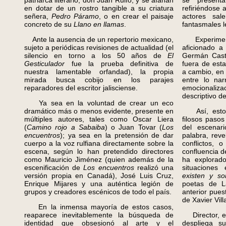
patriarca literario, don Juan Rulfo, y se afanan
se present
en dotar de un rostro tangible a su criatura
refiriéndose 
señera,
Pedro Páramo
, o en crear el paisaje
actores sal
concreto de su
Llano en llamas
.
fantasmales le
Ante la ausencia de un repertorio mexicano,
Experiment
sujeto a periódicas revisiones de actualidad (el
aficionado a 
silencio en torno a los 50 años de
El
Germán Castil
Gesticulador
fue la prueba definitiva de
fuera de esta
nuestra lamentable orfandad), la propia
a cambio, en 
mirada busca cobijo en los parajes
entre lo nar
reparadores del escritor jalisciense.
emocionaliza
descriptivo de
Ya sea en la voluntad de crear un eco
dramático más o menos evidente, presente en
Así, est
múltiples autores, tales como Oscar Liera
filosos pasos
(
Camino rojo a Sabaiba
) o Juan Tovar (
Los
del escenar
encuentros
); ya sea en la pretensión de dar
palabra, reve
cuerpo a la voz rulfiana directamente sobre la
conflictos, 
escena, según lo han pretendido directores
confluencia de
como Mauricio Jiménez (quien además de la
ha explorado
escenificación de
Los encuentros
realizó una
situaciones
versión propia en Canadá), José Luis Cruz,
existen y s
Enrique Mijares y una auténtica legión de
poetas de L
grupos y creadores escénicos de todo el país.
anterior pue
de Xavier Vill
En la inmensa mayoría de estos casos,
reaparece inevitablemente la búsqueda de
Director, es
identidad que obsesionó al arte y el
despliega s