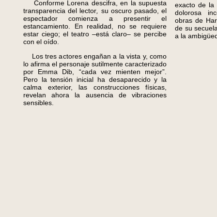
Conforme Lorena descifra, en la supuesta
exacto de la
transparencia del lector
,
su oscuro pasado, el
dolorosa in
espectador comienza a presentir el
obras de Haro
estancamiento. En realidad, no se requiere
de su secuela
estar ciego; el teatro –está claro– se percibe
a la ambigüe
con el oído.
Los tres actores engañan a la vista y, como
lo afirma el personaje sutilmente caracterizado
por Emma Dib, “cada vez mienten mejor”.
Pero la tensión inicial ha desaparecido y la
calma exterior, las construcciones físicas,
revelan ahora la ausencia de vibraciones
sensibles.