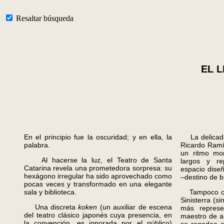
Resaltar búsqueda
EL 
En el principio fue la oscuridad; y en ella, la
La delicada 
palabra.
Ricardo Ramí
un ritmo mo
Al hacerse la luz, el Teatro de Santa
largos y rep
Catarina revela una prometedora sorpresa: su
espacio dise
hexágono irregular ha sido aprovechado como
–destino de b
pocas veces y transformado en una elegante
sala y biblioteca.
Tampoco cola
Sinisterra (s
Una discreta
koken
(un auxiliar de escena
más repres
del teatro clásico japonés cuya presencia, en
maestro de a
la convención, es ignorada por el público)