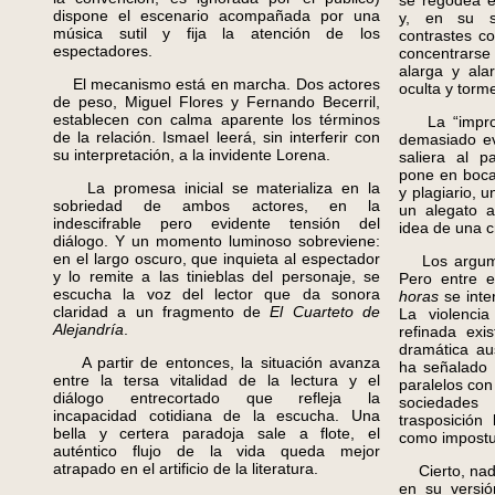
se regodea e
dispone el escenario acompañada por una
y, en su s
música sutil y fija la atención de los
contrastes co
espectadores.
concentrarse
alarga y ala
El mecanismo está en marcha. Dos actores
oculta y torm
de peso, Miguel Flores y Fernando Becerril,
establecen con calma aparente los términos
La “impront
de la relación. Ismael leerá, sin interferir con
demasiado ev
su interpretación, a la invidente Lorena.
saliera al p
pone en boca 
La promesa inicial se materializa en la
y plagiario, u
sobriedad de ambos actores, en la
un alegato a
indescifrable pero evidente tensión del
idea de una c
diálogo. Y un momento luminoso sobreviene:
en el largo oscuro, que inquieta al espectador
Los argumen
y lo remite a las tinieblas del personaje, se
Pero entre 
escucha la voz del lector que da sonora
horas
se inte
claridad a un fragmento de
El Cuarteto de
La violencia
Alejandría
.
refinada exi
dramática au
A partir de entonces, la situación avanza
ha señalado 
entre la tersa vitalidad de la lectura y el
paralelos con
diálogo entrecortado que refleja la
sociedade
incapacidad cotidiana de la escucha. Una
trasposición
bella y certera paradoja sale a flote, el
como impostu
auténtico flujo de la vida queda mejor
atrapado en el artificio de la literatura.
Cierto, nada 
en su versió