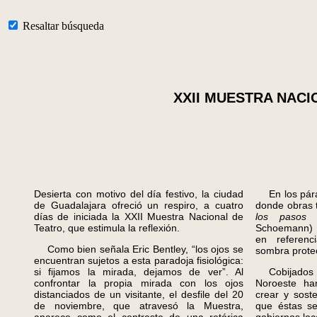
Resaltar búsqueda
XXII MUESTRA NACI
Desierta con motivo del día festivo, la ciudad
En los páram
de Guadalajara ofreció un respiro, a cuatro
donde obras
días de iniciada la XXII Muestra Nacional de
los pasos 
Teatro, que estimula la reflexión.
Schoemann) c
en referenc
Como bien señala Eric Bentley, “los ojos se
sombra protec
encuentran sujetos a esta paradoja fisiológica:
si fijamos la mirada, dejamos de ver”. Al
Cobijados po
confrontar la propia mirada con los ojos
Noroeste ha
distanciados de un visitante, el desfile del 20
crear y sost
de noviembre, que atravesó la Muestra,
que éstas se