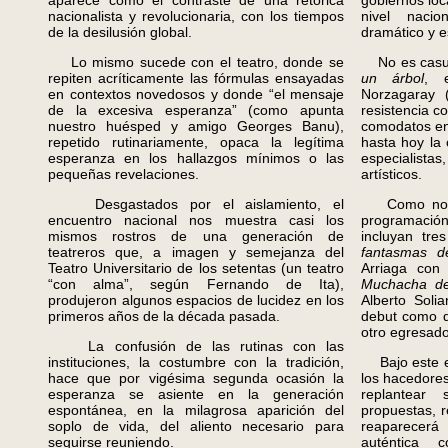
aparece como el contraste de una retórica
gobiernos loc
nacionalista y revolucionaria, con los tiempos
nivel nacio
de la desilusión global.
dramático y 
Lo mismo sucede con el teatro, donde se
No es casua
repiten acríticamente las fórmulas ensayadas
un árbol
, e
en contextos novedosos y donde “el mensaje
Norzagaray (
de la excesiva esperanza” (como apunta
resistencia c
nuestro huésped y amigo Georges Banu),
comodatos en 
repetido rutinariamente, opaca la legítima
hasta hoy la
esperanza en los hallazgos mínimos o las
especialistas
pequeñas revelaciones.
artísticos.
Desgastados por el aislamiento, el
Como no es
encuentro nacional nos muestra casi los
programació
mismos rostros de una generación de
incluyan tre
teatreros que, a imagen y semejanza del
fantasmas d
Teatro Universitario de los setentas (un teatro
Arriaga con
“con alma”, según Fernando de Ita),
Muchacha de
produjeron algunos espacios de lucidez en los
Alberto Soli
primeros años de la década pasada.
debut como d
otro egresado 
La confusión de las rutinas con las
instituciones, la costumbre con la tradición,
Bajo este ej
hace que por vigésima segunda ocasión la
los hacedores
esperanza se asiente en la generación
replantear 
espontánea, en la milagrosa aparición del
propuestas, 
soplo de vida, del aliento necesario para
reaparecerá
seguirse reuniendo.
auténtica c