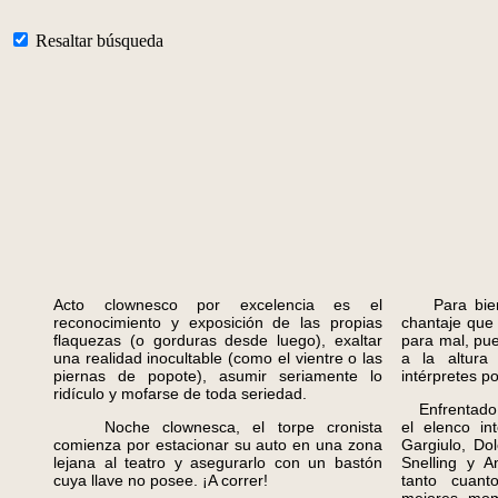
Resaltar búsqueda
Acto clownesco por excelencia es el
Para bien, 
reconocimiento y exposición de las propias
chantaje que
flaquezas (o gorduras desde luego), exaltar
para mal, pue
una realidad inocultable (como el vientre o las
a la altura
piernas de popote), asumir seriamente lo
intérpretes p
ridículo y mofarse de toda seriedad.
Enfrentado a 
Noche clownesca, el torpe cronista
el elenco in
comienza por estacionar su auto en una zona
Gargiulo, Do
lejana al teatro y asegurarlo con un bastón
Snelling y A
cuya llave no posee. ¡A correr!
tanto cuant