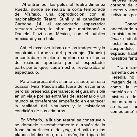
mejores mom
Al entrar por los pelos al Teatro Jiménez
corporal de 
Rueda, donde se realiza la corta temporada
juegos y enr
de
Visitatio
, una coproducción con el
individuos po
nacionalizado Teatro Sunil y el canadiense
Carbone 14, el atolondrado espectador
Conocedor
recuerda
Ícaro
, la obra que matrimonió a
anecdotario p
Daniele Finzi con México, con el público
cronista adm
mexicano y con Lola.
finale
sudcali
fiesta popul
Ahí, el excesivo lirismo de las imágenes y la
suspendido, 
construida torpeza del personaje (Daniele)
espacio habi
encontraban un pleno equilibrio con el peso
nuestros fan
de realidad aportado por el espectador
participante que, cada noche, revitalizaba el
Y al mismo 
espectáculo.
lamenta que e
Heredia no 
Para sorpresa del visitante visitado, en esta
imagen de la
ocasión Finzi Pasca salta fuera del escenario,
como la mu
pero su presencia permanece: el guía invisible
también es. J
en un viaje por las entrañas del escenario y un
misterios d
mundo autorreferente empeñado en enaltecer
encontramos”
la realidad del simulacro y la misteriosa
se hacen tan
condición de sus criaturas.
comediante” n
En
Visitatio
, la ilusión teatral se construye y
se demuele sistemáticamente a través de la
frase humorística o del
gag
, del salto en los
planos del discurso; o, al revés, las tripas del