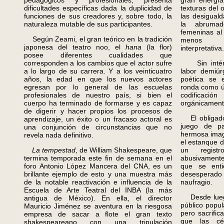
pedagógicos y profesionales, presenta
gran energía
dificultades específicas dada la duplicidad de
texturas del 
funciones de sus creadores y, sobre todo, la
las desigual
naturaleza mutable de sus participantes.
la abrumad
femeninas al 
Según Zeami, el gran teórico en la tradición
menos ab
japonesa del teatro noo, el
hana
(la flor)
interpretativa.
posee diferentes cualidades que
corresponden a los cambios que el actor sufre
Sin intérpr
a lo largo de su carrera. Y a los veinticuatro
labor demiúr
años, la edad en que los nuevos actores
poética se 
egresan por lo general de las escuelas
ronda como ú
profesionales de nuestro país, si bien el
codificac
cuerpo ha terminado de formarse y es capaz
orgánicament
de digerir y hacer propios los procesos de
El obligado 
aprendizaje, un éxito o un fracaso actoral es
juego de pa
una conjunción de circunstancias que no
hermosa imag
revela nada definitivo.
el estanque d
La tempestad
, de William Shakespeare, que
un regist
termina temporada este fin de semana en el
abusivamente 
foro Antonio López Mancera del CNA, es un
que se enti
brillante ejemplo de esto y una muestra más
desesperado
de la notable reactivación e influencia de la
naufragio.
Escuela de Arte Teatral del INBA (la más
Desde luego,
antigua de México). En ella, el director
público popul
Mauricio Jiménez se aventura en la riesgosa
pero sacrific
empresa de sacar a flote el gran texto
que las cél
shakespeareano con una tripulación