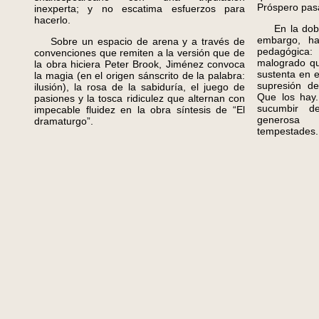
Próspero pas
inexperta; y no escatima esfuerzos para
hacerlo.
En la doble 
embargo, ha
Sobre un espacio de arena y a través de
pedagógica
convenciones que remiten a la versión que de
malogrado qu
la obra hiciera Peter Brook, Jiménez convoca
sustenta en e
la magia (en el origen sánscrito de la palabra:
supresión de
ilusión), la rosa de la sabiduría, el juego de
Que los hay.
pasiones y la tosca ridiculez que alternan con
sucumbir 
impecable fluidez en la obra síntesis de “El
generosa 
dramaturgo”.
tempestades.