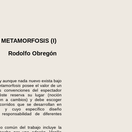
METAMORFOSIS (I)
Rodolfo Obregón
 aunque nada nuevo exista bajo
etamorfosis
posee el valor de un
s convenciones del espectador
ste reserva su lugar (noción
ién a cambios) y debe escoger
ecorridos que se desarrollan en
ad y cuyo específico diseño
responsabilidad de diferentes
omún del trabajo incluye la