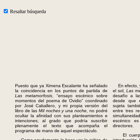
Resaltar búsqueda
Puesto que ya Ximena Escalante ha señalado
En efecto, y
la coincidencia en los puntos de partida de
el sol,
Las m
Las metamorfosis
, “ensayo escénico sobre
desafío a la
momentos del poema de Ovidio” coordinado
desde que é
por José Caballero, y mi propia versión del
sujeta tamb
libro de las
Mil noches y una noche
, no podré
entre tres r
ocultar la afinidad con sus planteamientos e
simultaneid
intenciones; al grado que podría suscribir
escénico es 
plenamente el texto que acompaña el
directores.
programa de mano de aquel espectáculo.
El cuerpo c