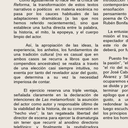
Como agudamente lo hace ver la crítica de
introducción
Reforma
, la transformación de estos textos
contemporán
narrativos o poéticos en materia escénica no
ensoñación
pasa por los cauces habituales de las
pensamiento 
adaptaciones dramáticas (a las que nos
poema de Ovi
hemos referido recientemente), sino que
Rubén Bonifa
establece una lucha directa entre la palabra,
La entusiast
la historia, el mito, la epopeya, y el cuerpo
misión el tr
limpio del actor.
espectador d
Así, la apropiación de las ideas, la
este río de 
experiencia, los anhelos, los fundamentos de
deberá, por fu
una tradición cultural (no es casual que en
Puesto frent
ambos casos se recurra a libros que son
la pasión”, “e
compendios ancestrales) se realiza a través
“el río del s
de una elección casi siempre intuitiva, no
por José Cab
exenta por tanto del revelador azar del gusto,
Álvarez y Si
que determina a su vez la necesidad
ocuparemos en
imperiosa de contar.
se divide y p
El ejercicio reserva una triple ventaja,
terminar po
señalada claramente en la declaración de
epílogo que a
intenciones de
Las metamorfosis
: la asunción
gusto, a u
del actor como autor y responsable último de
redondear l
la viabilidad de la historia, de su conversión en
luego escucha
“hecho vivo”; la tan regateada libertad del
los principio
director de escena para ejercer la dramaturgia
entre los hom
sin tener que recurrir al anodino directorio
telefónico; y, finalmente, la revitalizadora