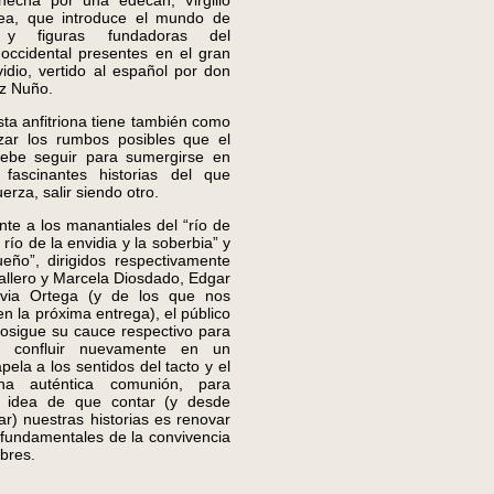
 hecha por una edecán, Virgilio
ea, que introduce el mundo de
 y figuras fundadoras del
occidental presentes en el gran
dio, vertido al español por don
z Nuño.
a anfitriona tiene también como
azar los rumbos posibles que el
ebe seguir para sumergirse en
fascinantes historias del que
erza, salir siendo otro.
e a los manantiales del “río de
l río de la envidia y la soberbia” y
ueño”, dirigidos respectivamente
allero y Marcela Diosdado, Edgar
lvia Ortega (y de los que nos
 la próxima entrega), el público
rosigue su cauce respectivo para
r confluir nuevamente en un
pela a los sentidos del tacto y el
na auténtica comunión, para
a idea de que contar (y desde
r) nuestras historias es renovar
s fundamentales de la convivencia
bres.