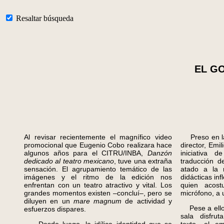
Resaltar búsqueda
EL G
Al revisar recientemente el magnífico video
Preso en la 
promocional que Eugenio Cobo realizara hace
director, Emi
algunos años para el CITRU/INBA,
Danzón
iniciativa 
dedicado al teatro mexicano
, tuve una extraña
traducción d
sensación. El agrupamiento temático de las
atado a la r
imágenes y el ritmo de la edición nos
didácticas inf
enfrentan con un teatro atractivo y vital. Los
quien acost
grandes momentos existen –concluí–, pero se
micrófono, a 
diluyen en un
mare magnum
de actividad y
Pese a ello,
esfuerzos dispares.
sala disfrut