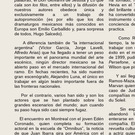
palabras
, el
Don Giovanni
de Jesusa y
Lo que
ha tomado, h
cala son los filos
, entre ellos) y la difusión de
Hevia en el 
nuestros autores obedece única y
del brillante
exclusivamente a un trabajo de
ha convertid
autopromoción (es por ello que los dos
instrumento c
dramaturgos mexicanos más conocidos en
conciencia d
Europa son Emilio Carballido y, para sorpresa
practica.
de todos, Hugo Salcedo).
Como Revuel
A diferencia también de “la internacional
tiempo, la t
argentina” (Víctor García, Jorge Lavelli,
trabajar con
Alfredo Arias) que ha llegado a tener un peso
éxito en el 
importante en el panorama mundial del arte
de 1999, pud
escénico, ningún director mexicano se ha
Persefone
, 
abierto paso en el mercado internacional del
Wilson que pi
ramo. En fechas recientes, ha sido nuestro
Y así llega
gran escenógrafo, Alejandro Luna, el único en
Ramos-Maza,
trabajar en algún teatro importante fuera de
Marvan quien
las fronteras nacionales.
caso de Jud
Por el contrario, varios han sido y son los
compañías má
actores que se han plantado sobre los
du Soleil.
grandes escenarios del mundo; aun cuando
Sin experie
su paso haya sido casi siempre fugaz.
abandonó l
El encuentro en Montreal con el joven Edén
enterarse en
Coronado, quien completa su formación
compañía. El
actoral en la escuela de “Omnibus”, la noticia
revuelta cult
de que Juan Ibarra gira por América con el
a actriz qui