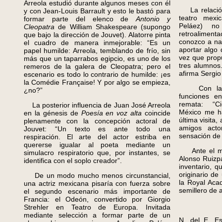
Arreola estudió durante algunos meses con él
La relación 
y con Jean-Louis Barrault y esto le bastó para
teatro mexi
formar parte del elenco de
Antonio y
Peláez) n
Cleopatra
de William Shakespeare (supongo
retroalimenta
que bajo la dirección de Jouvet). Alatorre pinta
conozco a nad
el cuadro de manera inmejorable: “Es un
aportar algo 
papel humilde: Arreola, temblando de frío, sin
vez que propu
más que un taparrabos egipcio, es uno de los
tres alumnos.
remeros de la galera de Cleopatra; pero el
afirma Sergio
escenario es todo lo contrario de humilde: ¡es
la Comédie Française! Y por algo se empieza,
Con la pe
¿no?”
funciones en
remata: “Ci
La posterior influencia de Juan José Arreola
México me h
en la génesis de
Poesía en voz alta
coincide
última visita
plenamente con la concepción actoral de
amigos acto
Jouvet: “Un texto es ante todo una
sensación de 
respiración. El arte del actor estriba en
quererse igualar al poeta mediante un
Ante el mis
simulacro respiratorio que, por instantes, se
Alonso Ruizpa
identifica con el soplo creador”.
inventario, 
originario de
De un modo mucho menos circunstancial,
la Royal Aca
una actriz mexicana pisaría con fuerza sobre
semillero de 
el segundo escenario más importante de
Francia: el Odeón, convertido por Giorgio
Strehler en Teatro de Europa. Invitada
mediante selección a formar parte de un
N. del E. Es