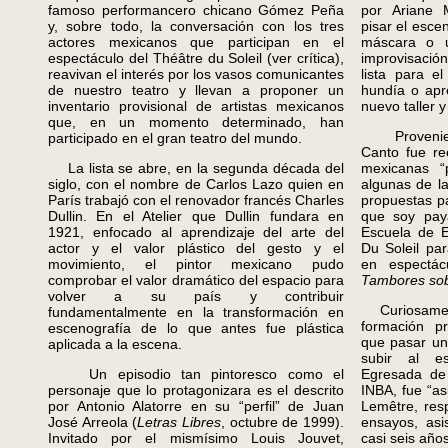
famoso performancero chicano Gómez Peña
por Ariane 
y, sobre todo, la conversación con los tres
pisar el esc
actores mexicanos que participan en el
máscara o u
espectáculo del Théâtre du Soleil (ver crítica),
improvisació
reavivan el interés por los vasos comunicantes
lista para e
de nuestro teatro y llevan a proponer un
hundía o apr
inventario provisional de artistas mexicanos
nuevo taller 
que, en un momento determinado, han
Proveniente
participado en el gran teatro del mundo.
Canto fue re
La lista se abre, en la segunda década del
mexicanas “
siglo, con el nombre de Carlos Lazo quien en
algunas de l
París trabajó con el renovador francés Charles
propuestas pa
Dullin. En el Atelier que Dullin fundara en
que soy pay
1921, enfocado al aprendizaje del arte del
Escuela de E
actor y el valor plástico del gesto y el
Du Soleil par
movimiento, el pintor mexicano pudo
en espectá
comprobar el valor dramático del espacio para
Tambores sob
volver a su país y contribuir
Curiosamente
fundamentalmente en la transformación en
formación pr
escenografía de lo que antes fue plástica
que pasar un
aplicada a la escena.
subir al es
Un episodio tan pintoresco como el
Egresada de 
personaje que lo protagonizara es el descrito
INBA, fue “a
por Antonio Alatorre en su “perfil” de Juan
Lemêtre, res
José Arreola (
Letras Libres
, octubre de 1999).
ensayos, asi
Invitado por el mismísimo Louis Jouvet,
casi seis años