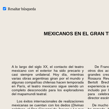
Resaltar búsqueda
MEXICANOS EN EL GRAN 
A lo largo del siglo XX, el contacto del teatro
De Francia
mexicano con el exterior ha sido precario y
otros dos ac
casi siempre unilateral. Hoy día, mientras
grandes crea
varias obras argentinas giran por el mundo y
Rosaura Rev
algunas compañías chilenas hacen temporada
Bertolt Bre
en París, el teatro mexicano sigue siendo un
experiencia e
completo desconocido para los exploradores
incluido po
del mapamundi teatral.
para celebr
director escé
Los éxitos internacionales de realizaciones
mexicanas se cuentan con los dedos (
Divinas
De mucho may