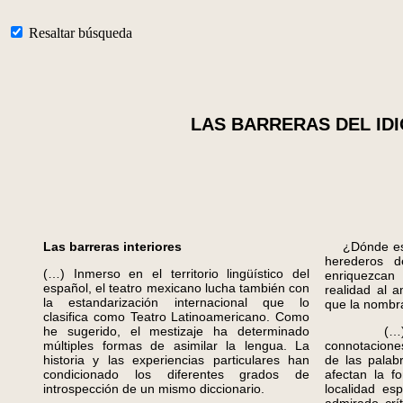
Resaltar búsqueda
LAS BARRERAS DEL IDIOMA
Las barreras interiores
¿Dónde está
herederos d
(…) Inmerso en el territorio lingüístico del
enriquezcan
español, el teatro mexicano lucha también con
realidad al a
la estandarización internacional que lo
que la nombr
clasifica como Teatro Latinoamericano. Como
he sugerido, el mestizaje ha determinado
(…) Fina
múltiples formas de asimilar la lengua. La
connotacione
historia y las experiencias particulares han
de las palab
condicionado los diferentes grados de
afectan la f
introspección de un mismo diccionario.
localidad esp