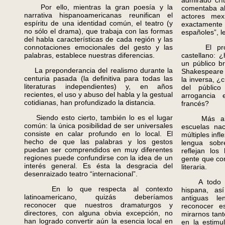
admirado crí
Por ello, mientras la gran poesía y la
comentaba al
narrativa hispanoamericanas reunifican el
actores mex
espíritu de una identidad común, el teatro (y
exactamente
no sólo el drama), que trabaja con las formas
españoles”, l
del habla características de cada región y las
connotaciones emocionales del gesto y las
El proble
palabras, establece nuestras diferencias.
castellano: 
un público b
La preponderancia del realismo durante la
Shakespeare 
centuria pasada (la definitiva para todas las
la inversa, ¿
literaturas independientes) y, en años
del público
recientes, el uso y abuso del habla y la gestual
arrogancia 
cotidianas, han profundizado la distancia.
francés?
Siendo esto cierto, también lo es el lugar
Más allá d
común: la única posibilidad de ser universales
escuelas nac
consiste en calar profundo en lo local. El
múltiples inf
hecho de que las palabras y los gestos
lengua sob
puedan ser comprendidos en muy diferentes
reflejan los
regiones puede confundirse con la idea de un
gente que co
interés general. Es ésta la desgracia del
literaria.
desenraizado teatro “internacional”.
A todo lo l
En lo que respecta al contexto
hispana, a
latinoamericano, quizás deberíamos
antiguas le
reconocer que nuestros dramaturgos y
reconocer e
directores, con alguna obvia excepción, no
mirarnos tan
han logrado convertir aún la esencia local en
en la estimu