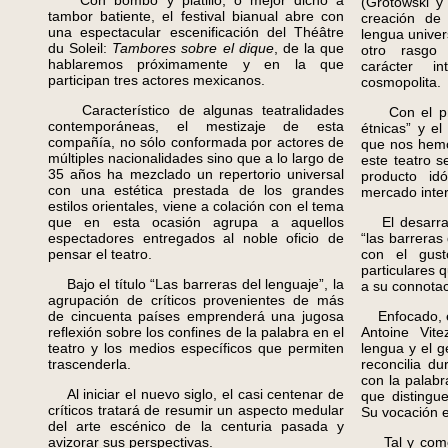
Con bombo y platillo, o mejor dicho a
(Grotowski y 
tambor batiente, el festival bianual abre con
creación de
una espectacular escenificación del Théâtre
lengua unive
du Soleil:
Tambores sobre el dique
, de la que
otro rasgo 
hablaremos próximamente y en la que
carácter in
participan tres actores mexicanos.
cosmopolita.
Característico de algunas teatralidades
Con el pred
contemporáneas, el mestizaje de esta
étnicas” y el
compañía, no sólo conformada por actores de
que nos hemo
múltiples nacionalidades sino que a lo largo de
este teatro s
35 años ha mezclado un repertorio universal
producto id
con una estética prestada de los grandes
mercado inter
estilos orientales, viene a colación con el tema
que en esta ocasión agrupa a aquellos
El desarraig
espectadores entregados al noble oficio de
“las barreras
pensar el teatro.
con el gust
particulares q
Bajo el título “Las barreras del lenguaje”, la
a su connotac
agrupación de críticos provenientes de más
de cincuenta países emprenderá una jugosa
Enfocado, en
reflexión sobre los confines de la palabra en el
Antoine Vite
teatro y los medios específicos que permiten
lengua y el g
trascenderla.
reconcilia d
con la palabr
Al iniciar el nuevo siglo, el casi centenar de
que distingu
críticos tratará de resumir un aspecto medular
Su vocación e
del arte escénico de la centuria pasada y
avizorar sus perspectivas.
Tal y como 