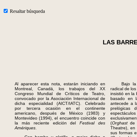
Resaltar búsqueda
LAS BARRE
Al aparecer esta nota, estarán iniciando en
Bajo la at
Montreal, Canadá, los trabajos del XX
radical de los
Congreso Mundial de Críticos de Teatro,
insistió en l
convocado por la Asociación Internacional de
basado en l
dicha especialidad (AICT/IATC). Celebrado
antecede a l
por tercera ocasión en el continente
prelógicas 
americano, después de México (1983) y
espectáculos
Montevideo (1994), el encuentro coincide con
exclusivament
la más reciente edición del
Festival des
(
Orghast
de 
Amériques
.
Theatre), en 
sus formas e