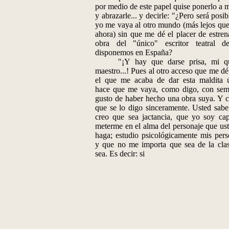
por medio de este papel quise ponerlo a m
y abrazarle... y decirle: "¿Pero será posi
yo me vaya al otro mundo (más lejos que
ahora) sin que me dé el placer de estren
obra del "único" escritor teatral 
disponemos en España?
"¡Y hay que darse prisa, mi qu
maestro...! Pues al otro acceso que me d
el que me acaba de dar esta maldita ú
hace que me vaya, como digo, con sem
gusto de haber hecho una obra suya. Y 
que se lo digo sinceramente. Usted sabe
creo que sea jactancia, que yo soy ca
meterme en el alma del personaje que us
haga; estudio psicológicamente mis pers
y que no me importa que sea de la cla
sea. Es decir: si