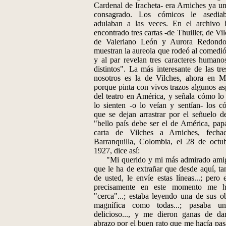
Cardenal de Iracheta- era Arniches ya un
consagrado. Los cómicos le asedia
adulaban a las veces. En el archivo
encontrado tres cartas -de Thuiller, de Vi
de Valeriano León y Aurora Redondo
muestran la aureola que rodeó al comedió
y al par revelan tres caracteres human
distintos". La más interesante de las tre
nosotros es la de Vilches, ahora en M
porque pinta con vivos trazos algunos as
del teatro en América, y señala cómo lo
lo sienten -o lo veían y sentían- los c
que se dejan arrastrar por el señuelo de
"bello país debe ser el de América, pap
carta de Vilches a Arniches, fecha
Barranquilla, Colombia, el 28 de octu
1927, dice así:
"Mi querido y mi más admirado amig
que le ha de extrañar que desde aquí, tan
de usted, le envíe estas líneas...; pero 
precisamente en este momento me ha
"cerca"...; estaba leyendo una de sus obr
magnífica como todas...; pasaba un
delicioso..., y me dieron ganas de da
abrazo por el buen rato que me hacía pasa