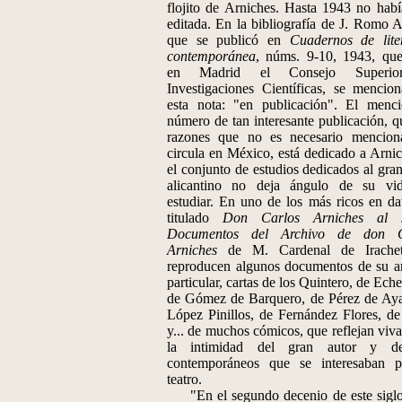
flojito de Arniches. Hasta 1943 no habí
editada. En la bibliografía de J. Romo A
que se publicó en
Cuadernos de lite
contemporánea
, núms. 9-10, 1943, que
en Madrid el Consejo Superi
Investigaciones Científicas, se mencio
esta nota: "en publicación". El menc
número de tan interesante publicación, q
razones que no es necesario mencion
circula en México, está dedicado a Arnic
el conjunto de estudios dedicados al gran
alicantino no deja ángulo de su vi
estudiar. En uno de los más ricos en dat
titulado
Don Carlos Arniches al s
Documentos del Archivo de don C
Arniches
de M. Cardenal de Irachet
reproducen algunos documentos de su a
particular, cartas de los Quintero, de Ech
de Gómez de Barquero, de Pérez de Aya
López Pinillos, de Fernández Flores, de
y... de muchos cómicos, que reflejan viv
la intimidad del gran autor y d
contemporáneos que se interesaban 
teatro.
"En el segundo decenio de este siglo