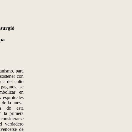
 surgió
apa
anismo, para
 sostener con
cia del culto
 paganos, se
mbolizar en
 espirituales
o de la nueva
ia de esta
V la primera
considerarse
l verdadero
nvencerse de