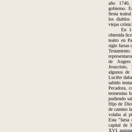
año 1740,
gobierno. 
fiesta teatr
los diablos
viejas cróni
En 1402 l
obtenida lic
teatro en Pa
siglo farsas 
Testamen
representaro
de Angers 
Jesucristo
algunos de 
Lucifer daba
sabido tenta
Pecadora, co
tremendas b
pudiendo sal
Hijo de Dios,
de camino la
volaba al pi
Esta "farsa 
capital de 
XVI, aunque 