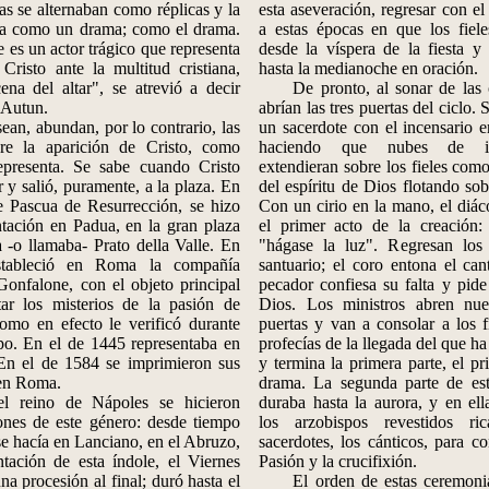
as se alternaban como réplicas y la
esta aseveración, regresar con e
ía como un drama; como el drama.
a estas épocas en que los fiele
e es un actor trágico que representa
desde la víspera de la fiesta y
Cristo ante la multitud cristiana,
hasta la medianoche en oración.
ena del altar", se atrevió a decir
De pronto, al sonar de las 
'Autun.
abrían las tres puertas del ciclo.
, abundan, por lo contrario, las
un sacerdote con el incensario 
bre la aparición de Cristo, como
haciendo que nubes de i
epresenta. Se sabe cuando Cristo
extendieran sobre los fieles co
r y salió, puramente, a la plaza. En
del espíritu de Dios flotando sob
e Pascua de Resurrección, se hizo
Con un cirio en la mano, el diá
tación en Padua, en la gran plaza
el primer acto de la creación: 
 -o llamaba- Prato della Valle. En
"hágase la luz". Regresan los 
tableció en Roma la compañía
santuario; el coro entona el ca
onfalone, con el objeto principal
pecador confiesa su falta y pide
tar los misterios de la pasión de
Dios. Los ministros abren nue
como en efecto le verificó durante
puertas y van a consolar a los f
o. En el de 1445 representaba en
profecías de la llegada del que ha
 En el de 1584 se imprimieron sus
y termina la primera parte, el pr
en Roma.
drama. La segunda parte de es
no de Nápoles se hicieron
duraba hasta la aurora, y en ell
ones de este género: desde tiempo
los arzobispos revestidos ric
e hacía en Lanciano, en el Abruzo,
sacerdotes, los cánticos, para 
tación de esta índole, el Viernes
Pasión y la crucifixión.
na procesión al final; duró hasta el
El orden de estas ceremonia