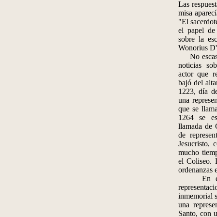
Las respuest
misa aparec
"El sacerdot
el papel de 
sobre la esc
Wonorius D
No escasean
noticias so
actor que r
bajó del alta
1223, día d
una represen
que se llama
1264 se es
llamada de G
de represen
Jesucristo, 
mucho tiemp
el Coliseo.
ordenanzas 
En el rei
representaci
inmemorial s
una represen
Santo, con u