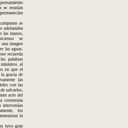
l pensamiento
s se reunían
 permanecían
campanas se
 Se adelantaba
en las manos,
ncienso se
mo una imagen
re las aguas.
cono recuerda
las palabras
ministros al
nto en que el
 la gracia de
vamente las
ieles con las
 de salvarlos,
imer acto del
ta ceremonia
a intervenían
amente, los
conmemorar la
s tuvo gran