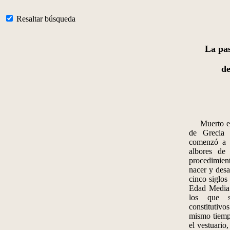
Resaltar búsqueda
La pas
de
Muerto el t
de Grecia
comenzó a l
albores de
procedimient
nacer y desa
cinco siglos 
Edad Media s
los que s
constitutivo
mismo tiempo
el vestuario,