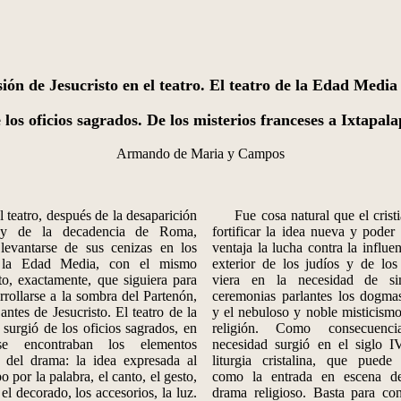
ión de Jesucristo en el teatro. El teatro de la Edad Media
 los oficios sagrados. De los misterios franceses a Ixtapal
Armando de Maria y Campos
eatro, después de la desaparición
Fue cosa natural que el cristi
 y de la decadencia de Roma,
fortificar la idea nueva y poder
evantarse de sus cenizas en los
ventaja la lucha contra la influen
 la Edad Media, con el mismo
exterior de los judíos y de los
o, exactamente, que siguiera para
viera en la necesidad de si
rrollarse a la sombra del Partenón,
ceremonias parlantes los dogmas
antes de Jesucristo. El teatro de la
y el nebuloso y noble misticism
urgió de los oficios sagrados, en
religión. Como consecuenc
e encontraban los elementos
necesidad surgió en el siglo I
s del drama: la idea expresada al
liturgia cristalina, que puede 
 por la palabra, el canto, el gesto,
como la entrada en escena de
 el decorado, los accesorios, la luz.
drama religioso. Basta para co