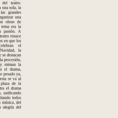
 del teatro.
 una sola, la
las grandes
rganizar una
con obras de
l tema era la
u pasión. A
teatro renace
os en que los
elebran el
Navidad, la
e se destacan
 la procesión,
 y miman la
do el drama,
o pesado ya,
esta se va al
 plaza de la
tra el drama
, unificando
citando todos
a música, del
 alegría del