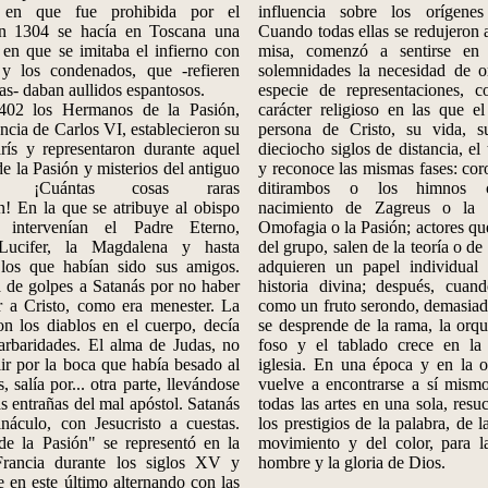
 en que fue prohibida por el
influencia sobre los orígenes
En 1304 se hacía en Toscana una
Cuando todas ellas se redujeron a
al en que se imitaba el infierno con
misa, comenzó a sentirse en 
 y los condenados, que -refieren
solemnidades la necesidad de o
cas- daban aullidos espantosos.
especie de representaciones, 
os Hermanos de la Pasión,
carácter religioso en las que e
encia de Carlos VI, establecieron su
persona de Cristo, su vida, s
rís y representaron durante aquel
dieciocho siglos de distancia, el 
de la Pasión y misterios del antiguo
y reconoce las mismas fases: cor
to. ¡Cuántas cosas raras
ditirambos o los himnos c
n! En la que se atribuye al obispo
nacimiento de Zagreus o la 
intervenían el Padre Eterno,
Omofagia o la Pasión; actores qu
, Lucifer, la Magdalena y hasta
del grupo, salen de la teoría o de
los que habían sido sus amigos.
adquieren un papel individual
 de golpes a Satanás por no haber
historia divina; después, cuan
r a Cristo, como era menester. La
como un fruto serondo, demasiad
n los diablos en el cuerpo, decía
se desprende de la rama, la orqu
arbaridades. El alma de Judas, no
foso y el tablado crece en la
ir por la boca que había besado al
iglesia. En una época y en la o
 salía por... otra parte, llevándose
vuelve a encontrarse a sí mismo
s entrañas del mal apóstol. Satanás
todas las artes en una sola, resu
náculo, con Jesucristo a cuestas.
los prestigios de la palabra, de l
de la Pasión" se representó en la
movimiento y del color, para la
Francia durante los siglos XV y
hombre y la gloria de Dios.
en este último alternando con las