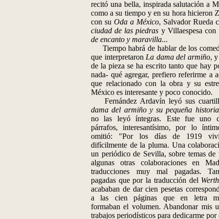
recitó una bella, inspirada salutación a 
como a su tiempo y en su hora hicieron Zo
con su
Oda a México
, Salvador Rueda 
ciudad de las piedras
y Villaespesa con
de encanto y maravilla
...
Tiempo habrá de hablar de los comed
que interpretaron
La dama del armiño
, 
de la pieza se ha escrito tanto que hay p
nada- qué agregar, prefiero referirme a a
que relacionado con la obra y su estr
México es interesante y poco conocido.
Fernández Ardavín leyó sus cuartil
dama del armiño y su pequeña historia
no las leyó íntegras. Este fue uno 
párrafos, interesantísimo, por lo ínti
omitió: "Por los días de 1919 viv
difícilmente de la pluma. Una colaborac
un periódico de Sevilla, sobre temas de t
algunas otras colaboraciones en Ma
traducciones muy mal pagadas. Ta
pagadas que por la traducción del
Werth
acababan de dar cien pesetas correspond
a las cien páginas que en letra m
formaban el volumen. Abandonar mis u
trabajos periodísticos para dedicarme por