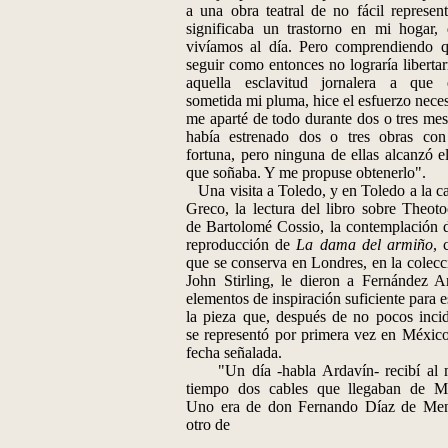
a una obra teatral de no fácil represent
significaba un trastorno en mi hogar,
vivíamos al día. Pero comprendiendo 
seguir como entonces no lograría liberta
aquella esclavitud jornalera a que 
sometida mi pluma, hice el esfuerzo neces
me aparté de todo durante dos o tres mes
había estrenado dos o tres obras con
fortuna, pero ninguna de ellas alcanzó el
que soñaba. Y me propuse obtenerlo".
Una visita a Toledo, y en Toledo a la ca
Greco, la lectura del libro sobre Theoto
de Bartolomé Cossio, la contemplación 
reproducción de
La dama del armiño
, 
que se conserva en Londres, en la colecc
John Stirling, le dieron a Fernández A
elementos de inspiración suficiente para e
la pieza que, después de no pocos incid
se representó por primera vez en México
fecha señalada.
"Un día -habla Ardavín- recibí al 
tiempo dos cables que llegaban de M
Uno era de don Fernando Díaz de Me
otro de