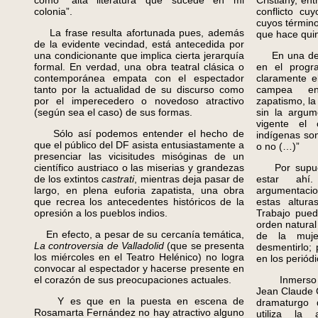
como “alta literatura que sucede en mi
Cristiany, en
colonia”.
conflicto cu
cuyos términ
La frase resulta afortunada pues, además
que hace quin
de la evidente vecindad, está antecedida por
una condicionante que implica cierta jerarquía
En una desa
formal. En verdad, una obra teatral clásica o
en el progr
contemporánea empata con el espectador
claramente e
tanto por la actualidad de su discurso como
campea en
por el imperecedero o novedoso atractivo
zapatismo, la
(según sea el caso) de sus formas.
sin la argum
vigente el 
Sólo así podemos entender el hecho de
indígenas so
que el público del DF asista entusiastamente a
o no (…)”
presenciar las vicisitudes misóginas de un
científico austriaco o las miserias y grandezas
Por supuest
de los extintos
castrati
, mientras deja pasar de
estar ahí
largo, en plena euforia zapatista, una obra
argumentaci
que recrea los antecedentes históricos de la
estas altura
opresión a los pueblos indios.
Trabajo pued
orden natural
En efecto, a pesar de su cercanía temática,
de la muje
La controversia de Valladolid
(que se presenta
desmentirlo;
los miércoles en el Teatro Helénico) no logra
en los periódi
convocar al espectador y hacerse presente en
el corazón de sus preocupaciones actuales.
Inmerso en 
Jean Claude C
Y es que en la puesta en escena de
dramaturgo 
Rosamarta Fernández no hay atractivo alguno
utiliza la 