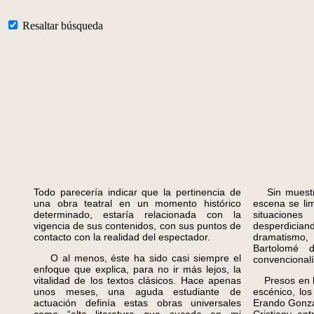
Resaltar búsqueda
Todo parecería indicar que la pertinencia de
Sin muestras
una obra teatral en un momento histórico
escena se lim
determinado, estaría relacionada con la
situacion
vigencia de sus contenidos, con sus puntos de
desperdician
contacto con la realidad del espectador.
dramatismo,
Bartolomé d
O al menos, éste ha sido casi siempre el
convencionalí
enfoque que explica, para no ir más lejos, la
vitalidad de los textos clásicos. Hace apenas
Presos en la
unos meses, una aguda estudiante de
escénico, lo
actuación definía estas obras universales
Erando Gonzá