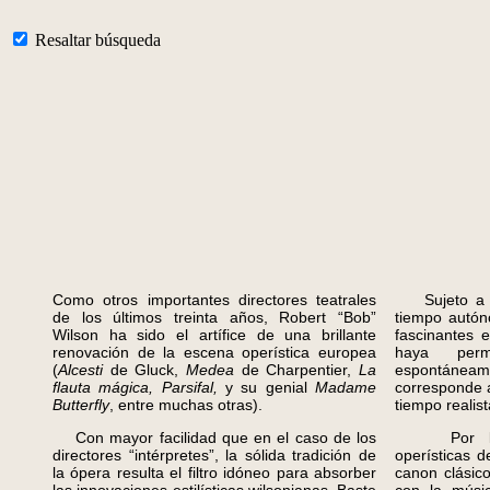
Resaltar búsqueda
Como otros importantes directores teatrales
Sujeto a un
de los últimos treinta años, Robert “Bob”
tiempo autón
Wilson ha sido el artífice de una brillante
fascinantes 
renovación de la escena operística europea
haya perm
(
Alcesti
de Gluck,
Medea
de Charpentier,
La
espontánea
flauta mágica, Parsifal,
y su genial
Madame
corresponde a
Butterfly
, entre muchas otras).
tiempo realis
Con mayor facilidad que en el caso de los
Por lo de
directores “intérpretes”, la sólida tradición de
operísticas d
la ópera resulta el filtro idóneo para absorber
canon clásic