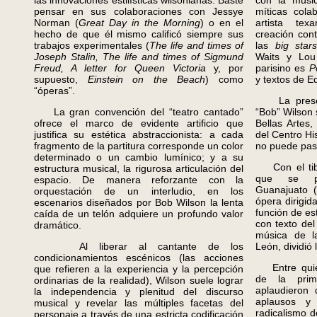
las innovaciones estilísticas wilsonianas. Baste
con la músi
pensar en sus colaboraciones con Jessye
míticas cola
Norman (
Great Day in the Morning
) o en el
artista tex
hecho de que él mismo calificó siempre sus
creación con
trabajos experimentales (
The life and times of
las
big star
Joseph Stalin, The life and times of Sigmund
Waits y Lou
Freud, A letter for Queen Victoria
y, por
parisino es
P
supuesto,
Einstein on the Beach
) como
y textos de E
“óperas”.
La presenc
La gran convención del “teatro cantado”
“Bob” Wilson 
ofrece el marco de evidente artificio que
Bellas Artes,
justifica su estética abstraccionista: a cada
del Centro Hi
fragmento de la partitura corresponde un color
no puede pas
determinado o un cambio lumínico; y a su
Con el tib
estructura musical, la rigurosa articulación del
que se pr
espacio. De manera reforzante con la
Guanajuato (
orquestación de un interludio, en los
ópera dirigi
escenarios diseñados por Bob Wilson la lenta
función de es
caída de un telón adquiere un profundo valor
con texto de
dramático.
música de l
Al liberar al cantante de los
León, dividió 
condicionamientos escénicos (las acciones
Entre quien
que refieren a la experiencia y la percepción
de la pri
ordinarias de la realidad), Wilson suele lograr
aplaudieron 
la independencia y plenitud del discurso
aplausos y
musical y revelar las múltiples facetas del
radicalismo d
personaje a través de una estricta codificación