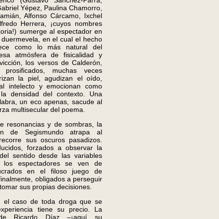
lenco (Gustavo Sánchez-Parra,
Gabriel Yépez, Paulina Chamorro,
mián, Alfonso Cárcamo, Ixchel
fredo Herrera, ¡cuyos nombres
toria!) sumerge al espectador en
 duermevela, en el cual el hecho
rece como lo más natural del
sa atmósfera de fisicalidad y
vicción, los versos de Calderón,
 prosificados, muchas veces
rizan la piel, agudizan el oído,
al intelecto y emocionan como
la densidad del contexto. Una
alabra, un eco apenas, sacude al
erza multisecular del poema.
esonancias y de sombras, la
ión de Segismundo atrapa al
recorre sus oscuros pasadizos.
ducidos, forzados a observar la
 del sentido desde las variables
s, los espectadores se ven de
ucrados en el filoso juego de
 finalmente, obligados a perseguir
a tomar sus propias decisiones.
 caso de toda droga que se
experiencia tiene su precio. La
n de Ricardo Díaz –¡aquí su