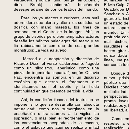
verdadera (“nunca una purga emocional”,
admirable e
diría Brook) continuará buscándola
Edwin Culp, 
desesperadamente por los teatros del mundo.
Guadalupe Da
Sánchez y Al
Para los ya afectos o curiosos, esta sutil
guarde la his
adormidera que alerta y altera los sentidos se
un estado de
dosifica con mano maestra, los fines de
actoral apa
semana, en el Centro de la Imagen. Ahí, un
mundo. En e
grupo de bisoños pero bien templados actores
profunda con
desafía los hábitos palaciegos del teatro y se
mal dichos,
lía rabiosamente con uno de sus grandes
inaudibles, e
monstruos:
La vida es sueño
.
hacen girar 
nunca dada 
Merced a la adaptación y dirección de
línea, una p
Ricardo Díaz, el verso calderoniano, “agudo
ser con la fu
como un silogismo, laberíntico como una
pieza de ingeniería espacial”, según Octavio
Bosque de r
Paz, encuentra su sombra en un discurso
nueva pris
escénico que alterna el fragmento que
público que 
identificamos con el sueño y la fluida
Dúctiles con
continuidad en que creemos percibir la vida.
multiplicidad
perspectiva
Ahí, la condición ilusoria del teatro no se
pronto invol
impone, sino que se desarrolla con absoluta
realidades y,
naturalidad: como nos sumergimos en la
su libertad, 
ensoñación o transitamos a la vigilia. La
supresión, o más bien el reordenamiento de
Como en el
las convenciones aceptadas de la escena,
respete, la 
como el aplauso que aquí se realiza a mitad
realizació