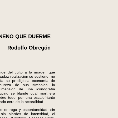
ENENO QUE DUERME
Rodolfo Obregón
e del culto a la imagen que
audaz realización se sostiene, no
ada su prodigiosa economía de
 pureza de sus símbolos, la
dimensión de una iconografía
ping se blande cual mortífera
obre todo, por una escalofriante
ado cero de la actoralidad.
ntrega y espontaneidad, sin
 sin alardes de intensidad, el