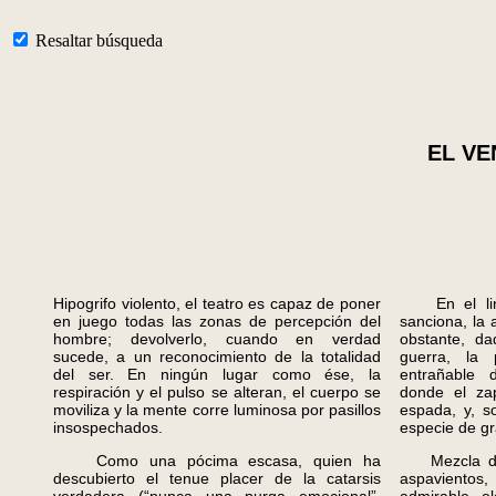
Resaltar búsqueda
EL V
Hipogrifo violento, el teatro es capaz de poner
En el lind
en juego todas las zonas de percepción del
sanciona, la 
hombre; devolverlo, cuando en verdad
obstante, d
sucede, a un reconocimiento de la totalidad
guerra, la
del ser. En ningún lugar como ése, la
entrañable 
respiración y el pulso se alteran, el cuerpo se
donde el zap
moviliza y la mente corre luminosa por pasillos
espada, y, s
insospechados.
especie de gr
Como una pócima escasa, quien ha
Mezcla de e
descubierto el tenue placer de la catarsis
aspavientos,