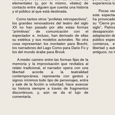
elementales (y, por lo mismo, vitales) de
experiencia to
contacto entre alguien que cuenta una historia
Pocas veces,
y el público al que está destinada.
este especta
Como tantos otros “profetas retrospectivos”,
ha provocado
los grandes renovadores del teatro del siglo
su “Cierre pr
XX no han pasado por alto estas formas
siglo”, Patri
“primitivas” de comunicación con el
desaparició
espectador e, incluso, han derivado de ellas
adaptación de
su estética y sus modelos actorales. No otra
público espec
cosa representan los
moritaten
para Brecht,
comienza, e
los narradores del Lago Como para Dario Fo y
libertad y au
los del mundo árabe para Brook.
antiguos, no 
A medio camino entre las formas fijas de la
memoria y la improvisación que revitaliza al
relato tradicional, el narrador opera con una
libertad acorde a la teatralidad
contemporánea: representa con gestos y
signos mínimos todo tipo de personajes, entra
y sale de la ficción a voluntad, hace avanzar
su historia siempre a través de fragmentos
discontinuos, y, aún se da el lujo de
comentarla.