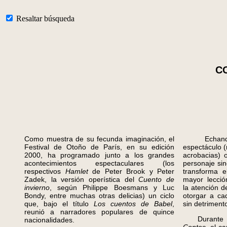
Resaltar búsqueda
C
Como muestra de su fecunda imaginación, el
Echando m
Festival de Otoño de París, en su edición
espectáculo 
2000, ha programado junto a los grandes
acrobacias) 
acontecimientos espectaculares (los
personaje si
respectivos
Hamlet
de Peter Brook y Peter
transforma e
Zadek, la versión operística del
Cuento de
mayor lecció
invierno
, según Philippe Boesmans y Luc
la atención d
Bondy, entre muchas otras delicias) un ciclo
otorgar a ca
que, bajo el título
Los cuentos de Babel
,
sin detriment
reunió a narradores populares de quince
Durante la 
nacionalidades.