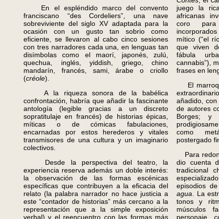
Contes
, el c
En el espléndido marco del convento
juego la ri
franciscano “des Cordeliers”, una nave
africanas in
sobreviviente del siglo XV adaptada para la
coro para
ocasión con un gusto tan sobrio como
incorporados 
eficiente, se llevaron al cabo cinco sesiones
mítico (“el r
con tres narradores cada una, en lenguas tan
que viven de
disímbolas como el maorí, japonés, zulú,
fábula ur
quechua, inglés, yiddish, griego, chino
cannabis”), m
mandarín, francés, sami, árabe o criollo
frases en len
(
créole
).
El marroquí
A la riqueza sonora de la babélica
extraordinar
confrontación, habría que añadir la fascinante
añadido, con t
antología (legible gracias a un discreto
de autores c
sopratitulaje en francés) de historias épicas,
Borges; y
míticas o de cómicas fabulaciones,
prodigiosame
encarnadas por estos herederos y vitales
como metá
transmisores de una cultura y un imaginario
postergado fi
colectivos.
Para redonde
Desde la perspectiva del teatro, la
dio cuenta d
experiencia reserva además un doble interés:
tradicional 
la observación de las formas escénicas
especializad
específicas que contribuyen a la eficacia del
episodios d
relato (la palabra narrador no hace justicia a
agua
. La est
este “contador de historias” más cercano a la
tonos y ritm
representación que a la simple exposición
músculos fa
verbal) y el reencuentro con las formas más
personaje, c