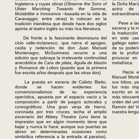
Inglaterra y cuyas obras (
Observe the Sons of
la Doña María
Ulster Marching Towards the Somme,
actriz de
Mutabilitie
e
Innocence
–basada en la vida de
extraordinari
Caravaggio; entre otras) lo colocan en la
Pese a las i
tradición irlandesa que desde hace dos siglos
escena y la i
aporta al teatro inglés su más rica literatura.
la traducció
De frente a la fascinante desmesura del
en este cas
ciclo valle-inclanesco, que narra el apogeo,
gallego sale
caída y redención de don Juan Manuel
de su poderí
Montenegro, McGuinness recurre a una
de la profu
edición que subraya la irrelevante continuidad
provocar en
anecdótica de
Cara de plata, Aguila de blasón
metafísica.
y
Romance de Lobos
(puesto que la primera
Hacia el fi
fue escrita años después que las otras dos).
Manuel Monte
La puesta en escena de Calixto Bieito,
sus lobos, y
donde se hacen evidentes los
los más impo
convencionalismos de su experiencia
escrito en i
operística, apuesta por el espacio vacío y la
más elocuent
composición a partir de juegos actorales y
orden del un
coreográficos. Una gran verja de hierro,
Ramón del Va
coronada por tres cruces, techa el amplio
nuestra lengu
escenario del Abbey Theatre (uno tiene la
impresión que en algún momento tiene que
bajar y nunca lo hace, aunque sus puertas se
abren en determinadas ocasiones como
simbólica referencia a la entrada al paraíso).