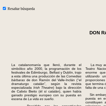
Resaltar búsqueda
DON R
La catalanomanía que llenó, durante el
La muy anch
simbólico año 2000, la programación de los
Teatro Nacio
festivales de Edimburgo, Belfast y Dublín, trajo
enorme que 
a esta última una producción de las
Comedias
utilizando 
bárbaras
de don Ramón del Valle-Inclán (“el
proporciones
dramaturgo catalán”, según la revista
que termina d
especializada
Irish Theatre
) bajo la dirección
falta de una c
de Calixto Bieito (él sí catalán), quien había
Sin embargo,
ganado prestigio europeo con su puesta en
puesta en es
escena de
La vida es sueño
.
constituyen 