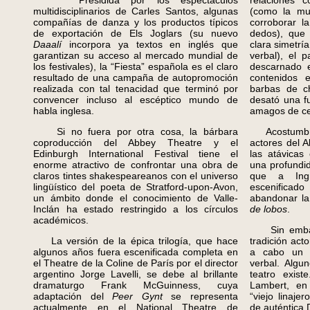
Presidida por los espectáculos
relaciones c
multidisciplinarios de Carles Santos, algunas
(como la muj
compañías de danza y los productos típicos
corroborar l
de exportación de Els Joglars (su nuevo
dedos), que 
Daaalí
incorpora ya textos en inglés que
clara simetrí
garantizan su acceso al mercado mundial de
verbal), el 
los festivales), la “Fiesta” española es el claro
descarnado e
resultado de una campaña de autopromoción
contenidos
realizada con tal tenacidad que terminó por
barbas de ch
convencer incluso al escéptico mundo de
desató una f
habla inglesa.
amagos de cen
Si no fuera por otra cosa, la bárbara
Acostumbrad
coproducción del Abbey Theatre y el
actores del A
Edinburgh International Festival tiene el
las atávicas
enorme atractivo de confrontar una obra de
una profundi
claros tintes shakespeareanos con el universo
que a Ing
lingüístico del poeta de Stratford-upon-Avon,
escenific
un ámbito donde el conocimiento de Valle-
abandonar la
Inclán ha estado restringido a los círculos
de lobos
.
académicos.
Sin embarg
La versión de la épica trilogía, que hace
tradición acto
algunos años fuera escenificada completa en
a cabo un g
el Theatre de la Coline de París por el director
verbal. Algu
argentino Jorge Lavelli, se debe al brillante
teatro exist
dramaturgo Frank McGuinness, cuya
Lambert, en 
adaptación del
Peer Gynt
se representa
“viejo linaj
actualmente en el National Theatre de
de auténtica