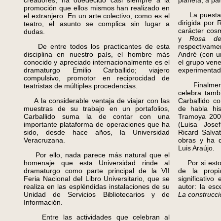
creadores, ha obedecido casi siempre a la
planeta, a par
promoción que ellos mismos han realizado en
La puesta 
el extranjero. En un arte colectivo, como es el
dirigida por 
teatro, el asunto se complica sin lugar a
carácter cos
dudas.
y
Rosa d
De entre todos los practicantes de esta
respectivam
disciplina en nuestro país, el hombre más
André (con u
conocido y apreciado internacionalmente es el
el grupo ven
dramaturgo Emilio Carballido; viajero
experimentada
compulsivo, promotor en reciprocidad de
Finalmente,
teatristas de múltiples procedencias.
celebra tamb
A la considerable ventaja de viajar con las
Carballido c
muestras de su trabajo en un portafolios,
de habla his
Carballido suma la de contar con una
Tramoya 2000
importante plataforma de operaciones que ha
(Luisa Jose
sido, desde hace años, la Universidad
Ricard Salva
Veracruzana.
obras y ha 
Luis Araújo.
Por ello, nada parece más natural que el
homenaje que esta Universidad rinde al
Por si esto 
dramaturgo como parte principal de la VII
de la propi
Feria Nacional del Libro Universitario, que se
significativ
realiza en las espléndidas instalaciones de su
autor: la esc
Unidad de Servicios Bibliotecarios y de
La construcci
Información.
Entre las actividades que celebran al