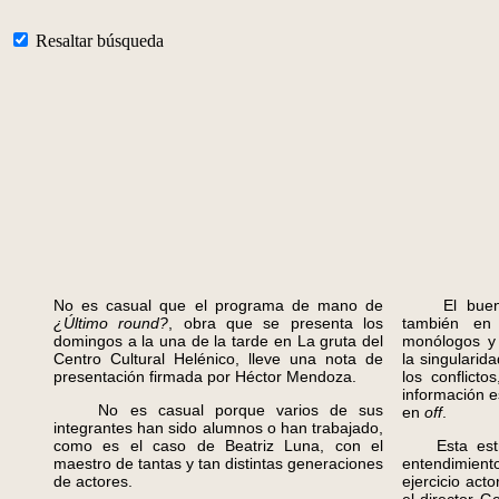
Resaltar búsqueda
No es casual que el programa de mano de
El buen ins
¿Último round?
, obra que se presenta los
también en 
domingos a la una de la tarde en La gruta del
monólogos y 
Centro Cultural Helénico, lleve una nota de
la singularid
presentación firmada por Héctor Mendoza.
los conflicto
información e
No es casual porque varios de sus
en
off
.
integrantes han sido alumnos o han trabajado,
como es el caso de Beatriz Luna, con el
Esta estruc
maestro de tantas y tan distintas generaciones
entendimie
de actores.
ejercicio act