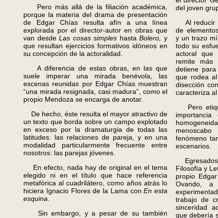
el director G
Pero más allá de la filiación académica,
del joven gru
porque la materia del drama de presentación
de Edgar Chías resulta afín a una línea
Al reducir l
explorada por el director-autor en obras que
de elementos
van desde
Las cosas simples
hasta
Bolero,
y
y un trazo m
que resultan ejercicios formativos idóneos en
todo su esfue
su concepción de la actoralidad.
actoral que 
remite más 
A diferencia de estas obras, en las que
detiene para 
suele imperar una mirada benévola, las
que rodea al
escenas reunidas por Edgar Chías muestran
disección co
“una mirada resignada, casi madura”, como el
caracteriza al 
propio Mendoza se encarga de anotar.
Pero etiquet
De hecho, éste resulta el mayor atractivo de
importancia
un texto que borda sobre un campo explotado
homogenei
en exceso por la dramaturgia de todas las
menoscabo
latitudes: las relaciones de pareja, y en una
fenómeno tan
modalidad particularmente frecuente entre
escenarios.
nosotros: las parejas jóvenes.
Egresados o 
En efecto, nada hay de original en el tema
Filosofía y L
elegido ni en el título que hace referencia
propio Edgar
metafórica al cuadrilátero, como años atrás lo
Ovando, a
hiciera Ignacio Flores de la Lama con
En esta
experimentad
esquina
.
trabajo de c
sinceridad a
Sin embargo, y a pesar de su también
que debería 