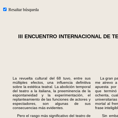
Resaltar búsqueda
III ENCUENTRO INTERNACIONAL DE 
La revuelta cultural del 68 tuvo, entre sus
La gran para
múltiples efectos, una influencia definitiva
me atrevo a 
sobre la estética teatral. La abolición temporal
apuesta por 
del teatro a la italiana, la preeminencia de la
que terminó 
espontaneidad y la experimentación, el
ochenta, cua
replanteamiento de las funciones de actores y
universitari
espectadores, son algunas de sus
mortal al fr
consecuencias más evidentes.
frase inteligib
Pero el rasgo más significativo del teatro de
Sin embargo