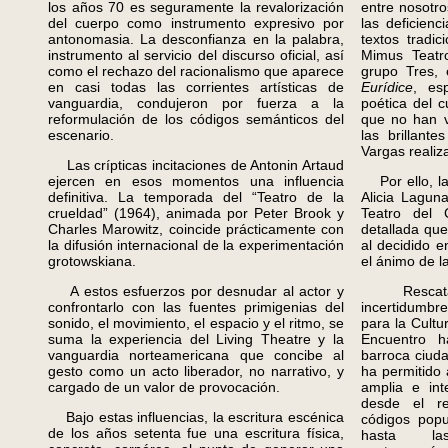
los años 70 es seguramente la revalorización
entre nosotro
del cuerpo como instrumento expresivo por
las deficienc
antonomasia. La desconfianza en la palabra,
textos tradi
instrumento al servicio del discurso oficial, así
Mimus Teatro
como el rechazo del racionalismo que aparece
grupo Tres, 
en casi todas las corrientes artísticas de
Eurídice
, es
vanguardia, condujeron por fuerza a la
poética del 
reformulación de los códigos semánticos del
que no han v
escenario.
las brillant
Vargas realiz
Las crípticas incitaciones de Antonin Artaud
ejercen en esos momentos una influencia
Por ello, la 
definitiva. La temporada del “Teatro de la
Alicia Lagun
crueldad” (1964), animada por Peter Brook y
Teatro del 
Charles Marowitz, coincide prácticamente con
detallada qu
la difusión internacional de la experimentación
al decidido 
grotowskiana.
el ánimo de l
A estos esfuerzos por desnudar al actor y
Rescatado
confrontarlo con las fuentes primigenias del
incertidumbre
sonido, el movimiento, el espacio y el ritmo, se
para la Cultur
suma la experiencia del Living Theatre y la
Encuentro 
vanguardia norteamericana que concibe al
barroca ciuda
gesto como un acto liberador, no narrativo, y
ha permitido
cargado de un valor de provocación.
amplia e int
desde el re
Bajo estas influencias, la escritura escénica
códigos pop
de los años setenta fue una escritura física,
hasta las