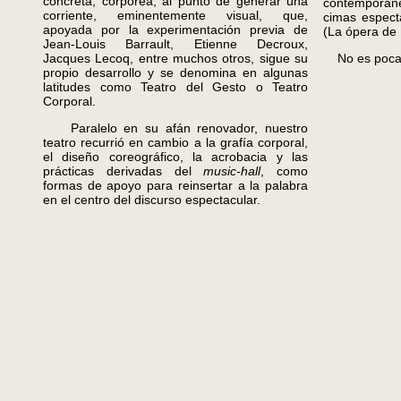
concreta, corpórea, al punto de generar una
contemporán
corriente, eminentemente visual, que,
cimas espect
apoyada por la experimentación previa de
(La ópera de
Jean-Louis Barrault, Etienne Decroux,
Jacques Lecoq, entre muchos otros, sigue su
No es poca 
propio desarrollo y se denomina en algunas
latitudes como Teatro del Gesto o Teatro
Corporal.
Paralelo en su afán renovador, nuestro
teatro recurrió en cambio a la grafía corporal,
el diseño coreográfico, la acrobacia y las
prácticas derivadas del
music-hall
, como
formas de apoyo para reinsertar a la palabra
en el centro del discurso espectacular.