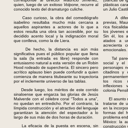
corresponde al director Mauricio Jiménez,
(bancas de ig
quien, luego de un exitoso
Volpone
, recurre al
plásticas car
conocido texto del dramaturgo culiche.
un Julio Castil
Caso curioso, la obra del comediógrafo
A diferenc
isabelino resultaba mucho más cercana a
previas, Mau
aquellos aspirantes a actores de lo que a
rica fisicali
estos resulta una obra tan accesible, por su
los jóvenes 
decidido acento local y la indignación moral
Sin él, los 
que conlleva, como la de Liera.
atados a un
acrecienta 
De hecho, la distancia es aún más
emocionales.
significativa pues el público popular que llena
la sala (la entrada es libre) responde con
Tal parece 
entusiasmo natural a esta versión de un Robin
social y el 
Hood rodeado de superchería. El sincero pero
personajes n
acrítico aplauso bien puede confundir a quien
citadinos y 
comienza de manera titubeante su trayectoria
permanenteme
por el inclemente universo de las tablas.
los ricos 
inflexiones 
Desde luego, los méritos de este corrido
colonia Pensil
sinaloense que engarza las glorias de Jesús
Malverde con el célebre coral “Todos a una”,
El asunto no
no quedan en entredicho. Por el contrario, la
tratarse de 
límpida construcción y el atractivo del lenguaje
en la incorpo
garantizan la atención del espectador a lo
formas del h
largo de sus más de dos horas de duración.
problema end
México: la a
La eficacia de la puesta en escena, sin
construcción 