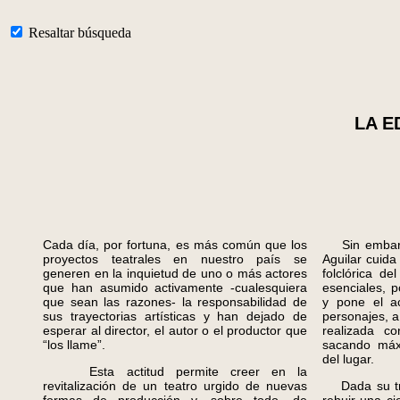
Resaltar búsqueda
LA E
Cada día, por fortuna, es más común que los
Sin embargo,
proyectos teatrales en nuestro país se
Aguilar cuida
generen en la inquietud de uno o más actores
folclórica de
que han asumido activamente -cualesquiera
esenciales, p
que sean las razones- la responsabilidad de
y pone el ac
sus trayectorias artísticas y han dejado de
personajes, 
esperar al director, el autor o el productor que
realizada c
“los llame”.
sacando máx
del lugar.
Esta actitud permite creer en la
revitalización de un teatro urgido de nuevas
Dada su tray