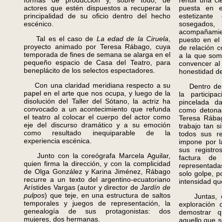
formas de producción y, sobre todo, de
rehuir una ci
actores que estén dispuestos a recuperar la
puesta en 
principalidad de su oficio dentro del hecho
estetizant
escénico.
sosegados, 
acompañamie
Tal es el caso de
La edad de la Ciruela
,
puesto en el
proyecto animado por Teresa Rábago, cuya
de relación c
temporada de fines de semana se alarga en el
a la que som
pequeño espacio de Casa del Teatro, para
convencer al
beneplácito de los selectos espectadores.
honestidad de
Con una claridad meridiana respecto a su
Dentro de es
papel en el arte que nos ocupa, y luego de la
la particip
disolución del Taller del Sótano, la actriz ha
pincelada da
convocado a un acontecimiento que refunda
como detonad
el teatro al colocar el cuerpo del actor como
Teresa Rábag
eje del discurso dramático y a su emoción
trabajo tan 
como resultado inequiparable de la
todos sus r
experiencia escénica.
impone por l
sus registro
Junto con la coreógrafa Marcela Aguilar,
factura de 
quien firma la dirección, y con la complicidad
representada
de Olga González y Karina Jiménez, Rábago
solo golpe, p
recurre a un texto del argentino-ecuatoriano
intensidad qu
Arístides Vargas (autor y director de
Jardín de
pulpos
) que teje, en una estructura de saltos
Juntas, est
temporales y juegos de representación, la
exploración 
genealogía de sus protagonistas: dos
demostrar q
mujeres, dos hermanas.
aquello que s