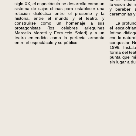
siglo XX, el espectáculo se desarrolla como un
la visión del
sistema de cajas chinas para establecer una
y bereber 
relación dialéctica entre el presente y la
ceremonias y 
historia, entre el mundo y el teatro, y
construirse como un homenaje a sus
La profundid
protagonistas (los célebres arlequines
el escalofri
Marcello Moretti y Ferruccio Soleri) y a un
íntimo diálo
teatro entendido como la perfecta armonía
con la natura
entre el espectáculo y su público.
conquistar 
1996
.
Instala
forma del teat
punta que mi
sin lugar a du