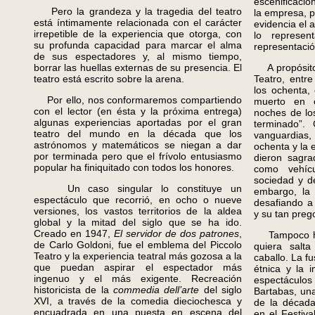
escenificaci
Pero la grandeza y la tragedia del teatro
la empresa, 
está íntimamente relacionada con el carácter
evidencia el a
irrepetible de la experiencia que otorga, con
lo represe
su profunda capacidad para marcar el alma
representaci
de sus espectadores y, al mismo tiempo,
borrar las huellas externas de su presencia. El
A propósito 
teatro está escrito sobre la arena.
Teatro, entre
los ochenta, 
Por ello, nos conformaremos compartiendo
muerto en e
con el lector (en ésta y la próxima entrega)
noches de lo
algunas experiencias aportadas por el gran
terminado”. 
teatro del mundo en la década que los
vanguardias
astrónomos y matemáticos se niegan a dar
ochenta y la 
por terminada pero que el frívolo entusiasmo
dieron sagra
popular ha finiquitado con todos los honores.
como vehíc
sociedad y d
Un caso singular lo constituye un
embargo, la 
espectáculo que recorrió, en ocho o nueve
desafiando a
versiones, los vastos territorios de la aldea
y su tan prego
global y la mitad del siglo que se ha ido.
Creado en 1947,
El servidor de dos patrones
,
Tampoco ha s
de Carlo Goldoni, fue el emblema del Piccolo
quiera salta
Teatro y la experiencia teatral más gozosa a la
caballo. La fu
que puedan aspirar el espectador más
étnica y la 
ingenuo y el más exigente. Recreación
espectáculos 
historicista de la
commedia dell’arte
del siglo
Bartabas, una
XVI, a través de la comedia dieciochesca y
de la décad
encuadrada en una puesta en escena del
en el Festiv