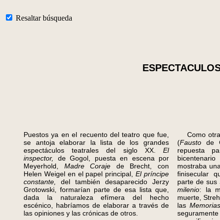
Resaltar búsqueda
ESPECTACULOS 
Puestos ya en el recuento del teatro que fue,
Como otras c
se antoja elaborar la lista de los grandes
(
Fausto
de 
espectáculos teatrales del siglo XX.
El
repuesta p
inspector,
de Gogol, puesta en escena por
bicentenari
Meyerhold,
Madre Coraje
de Brecht, con
mostraba una 
Helen Weigel en el papel principal,
El príncipe
finisecular 
constante,
del también desaparecido Jerzy
parte de sus
Grotowski, formarían parte de esa lista que,
milenio
: la m
dada la naturaleza efímera del hecho
muerte, Stre
escénico, habríamos de elaborar a través de
las
Memoria
las opiniones y las crónicas de otros.
seguramente