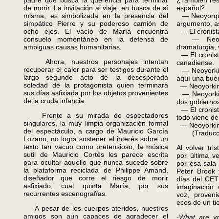
padre que busca la querencia para terminar
¿También res
de morir. La invitación al viaje, en busca de sí
español?
misma, es simbolizada en la presencia del
— Neoyorqui
simpático Pierre y su poderoso camión de
argumento, a
ocho ejes. El vacío de María encuentra
— El cronist
consuelo momentáneo en la defensa de
— Neoyor
ambiguas causas humanitarias.
dramaturgia,
— El cronist
Ahora, nuestros personajes intentan
canadiense.
recuperar el calor para ser testigos durante el
— Neoyorkin
largo segundo acto de la desesperada
aquí una buen
soledad de la protagonista quien terminará
— Neoyorkin
sus días asfixiada por los objetos provenientes
— Neoyorkina
de la cruda infancia.
dos gobierno
— El cronista
Frente a su mirada de espectadores
todo viene de
singulares, la muy limpia organización formal
— Neoyorkino
del espectáculo, a cargo de Mauricio García
(Traducción
Lozano, no logra sostener el interés sobre un
texto tan vacuo como pretensioso; la música
Al volver tr
sutil de Mauricio Cortés les parece escrita
por última v
para ocultar aquello que nunca sucede sobre
por esa sala 
la plataforma reciclada de Philippe Amand,
Peter Brook 
diseñador que corre el riesgo de morir
días del CET 
asfixiado, cual quinta María, por sus
imaginación
recurrentes escenografías.
voz, proveni
ecos de un ti
A pesar de los cuerpos ateridos, nuestros
amigos son aún capaces de agradecer el
-
What are yo