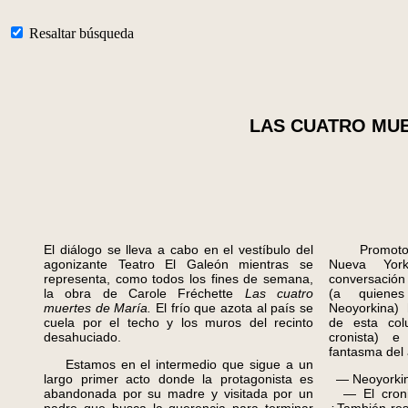
Resaltar búsqueda
LAS CUATRO MU
El diálogo se lleva a cabo en el vestíbulo del
Promotores
agonizante Teatro El Galeón mientras se
Nueva Yor
representa, como todos los fines de semana,
conversación
la obra de Carole Fréchette
Las cuatro
(a quiene
muertes de María.
El frío que azota al país se
Neoyorkina) 
cuela por el techo y los muros del recinto
de esta col
desahuciado.
cronista) e
fantasma del 
Estamos en el intermedio que sigue a un
largo primer acto donde la protagonista es
— Neoyorkin
abandonada por su madre y visitada por un
— El cronis