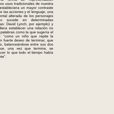
 los usos tradicionales de nuestra
estableciera un mayor contraste
re las acciones y el lenguaje, una
ental alterada de los personajes
mo sucede en determinadas
ías: David Lynch, por ejemplo) y
iera establecer una relación no
as palabras como la que sugería el
s: “como un niño que repite la
un fuerte deseo de terminar, que
o, balanceándose entre sus dos
que, una vez que termina, se
acer lo que todo el tiempo había
te”.