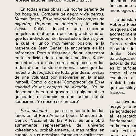
representado en México:
Roberto Zucco
deseaba Ko
únicamente 
En todas estas obras,
La noche delante de
monólogos que
los bosques, Combate de negro y de perros,
Muelle Oeste, En la soledad de los campos de
La puesta en
algodón, Regreso al desierto
y la citada
Roberto Fies
Zucco
, Koltès describe una sociedad
búsqueda del 
anquilosada, atrapada por los grandes muros
acontecimie
que los individuos han levantado entre sí, y en
notoria en l
la cual el único movimiento posible, a la
Flores reali
manera de Jean Genet, se encuentra en los
Poseedor de u
márgenes. Pero a diferencia de su antecesor
dealer” Sal
en la tradición de los poetas malditos, Koltès
paradójicame
no entroniza a estos seres marginales, ni los
actoral de Ko
rodea de un fausto ceremonial, sino que los
es lo sufici
muestra despojados de toda grandeza, presas
como el det
de una voluntad por disolverse en la masa
esquirlas e
inmóvil. Como lo dice el “Comprador” de
En la
realidad cot
soledad de los campos de algodón
: “Yo no
que constitu
deseo ser bueno ni grosero, ni golpear ni ser
francés.
golpeado, ni seducir ni que usted intente
seducirme. Yo deseo ser un cero”
Los jóvenes 
riesgo y la h
En la soledad...,
que se presenta todos los
se agradecen 
lunes en el Foro Antonio López Mancera del
al espectad
Centro Nacional de las Artes, es una obra
fundamental 
sumamente representativa del universo
en la correct
koltesiano y, probablemente, la más radical en
Toro. Esta e
cuanto a sus premisas formales y estilísticas.
embargo, u