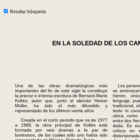
Resaltar búsqueda
EN LA SOLEDAD DE LOS C
Una de las obras dramatúrgicas más
Los person
importantes del fin de este siglo la constituye
se amenazan
la precoz e intensa escritura de Bernard-Marie
hieren, úni
Koltès; autor que, junto al alemán Heiner
lenguaje; pue
Müller, ha sido el más difundido y
tradicional, 
representado de los últimos veinte años
texto ni cons
ubica, como 
Creada en el corto periodo que va de 1977
entre dos fie
a 1988, la obra principal de Koltès está
dada. Es es
formada por seis dramas a la par de
coloca en e
luminosos, de los cuales sólo uno había sido
distorsionad