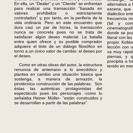
En ella, un “Dealer” y un “Cliente” se enfrentan
alternativa a
para realizar una transacción “basada en
escena, que 
valores prohibidos o estrictamente
dialéctico ent
controlados” y, por tanto, en la periferia de la
frecuencia m
vida ordinaria. Pero en este encuentro que
(tal y co
dura casi un par de horas, la transacción
cinematograf
nunca se concreta pues no se trata de
donde se pud
satisfacer algún deseo material. La batalla
literal con l
entre quien ofrece y su posible comprador
propio Koltè
adquiere el tinte de un diálogo filosófico en
lección con 
torno a un único valor de cambio: el deseo por
va muy rápid
el deseo.
piernas, y 
precipita a h
Como en otras obras del autor, la estructura
tenido en men
renuncia de antemano a lo anecdótico y
plantea en cambio una situación básica que
sostenga, a manera de armazón, la
pirotécnica construcción de las palabras. Son
éstas las auténticas protagonistas del
espectáculo pues los personajes -como lo
señalaba Heiner Müller- “están construidos y
se desarrollan a partir de las palabras”.