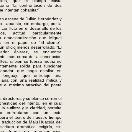
ltès, que el diálogo exista
como “la confrontación de dos
 intentan cohabitar”.
 escena de Julián Hernández y
co, apuesta, sin embargo, por la
conflicto en el desarrollo de los
ntos, actitud particularmente
a emocionalización que Miguel
za en el papel de “El cliente”.
n oficio menos desarrollado, “El
vador Álvarez, se encuentra
nte más cerca de la concepción
ltès, si bien su fuerza motriz no
entemente sólida para funcionar
onador que haga estallar en
l lenguaje que entreteje una
idiana con una realidad mítica y
ye el máximo atractivo del poeta
directores y su elenco corren el
onestidad del intento, en el cual
la sutileza y la claridad, permite
or enfrentarse con un texto
para el teatro de nuestro tiempo
a traducción de Malú Huacuja del
scritura dramática exigiría, sin
na forma de representación