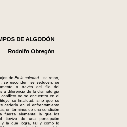
AMPOS DE ALGODÓN
Rodolfo Obregón
ajes de
En la soledad...
se retan,
, se esconden, se seducen, se
camente a través del filo del
s a diferencia de la dramaturgia
el conflicto no se encuentra en el
tituye su finalidad, sino que se
sucedería en el enfrentamiento
ras, en términos de una condición
a fuerza elemental la que los
l tiovivo de una percepción
a y la que logra, tal y como lo