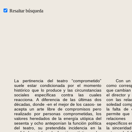
Resaltar búsqueda
La pertinencia del teatro “comprometido”
Con un nú
suele estar condicionada por el momento
como corresp
histórico que lo produce y las circunstancias
que cambian 
sociales específicas contra las cuales
el director 
reacciona. A diferencia de las últimas dos
con las relac
décadas, donde -en el mejor de los casos- se
soledad comp
acepta un arte libre de compromisos pero
la falta de 
realizado por personas comprometidas, los
permite que 
valores heredados de la energía utópica del
relaciones
sesenta y ocho anteponían la función política
específicos e
del teatro, su pretendida incidencia en la
la sincerida