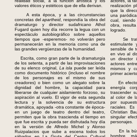
realidad social, a la función artística y los
actores, la f
valores éticos y estéticos que de ella derivan.
realización 
que la direc
A esta época, y a las circunstancias
una paródica
concretas del
apartheid
, respondía la obra del
cual, siend
dramaturgo y director sudafricano Athol
obra, result
Fugard quien hoy día recorre la legua con un
logrado.
espectáculo autobiográfico sobre aquellos
tiempos que -esperemos- no volverán pero
Se trata
permanecerán en la memoria como una de
estimulante
las grandes vergüenzas de la humanidad.
sensible de 
en vivo al di
Escrita, como gran parte de la dramaturgia
un director 
de los setenta, a partir de las improvisaciones
actores entr
de su elenco original,
La isla
puede ser leída
mismos y cu
como documento histórico (incluso el nombre
primer aciert
de los personajes es el mismo de sus
creadores) o bien como un alegato sobre la
En efecto, 
dignidad del hombre, la capacidad para
energía cor
liberarse de cualquier aislamiento forzoso, su
trascender s
aspiración al vuelo. El vigor de esta segunda
al color de 
lectura y la solvencia de su estructura
por supuest
dramática, apoyada -otra constante de época-
raciales. Es
en un juego de teatro dentro del teatro,
Christian B
permiten que la obra trascienda el tiempo en
singular efe
que fue escrita y pueda ser disfrutada hoy día
personajes.
en la versión de Alfredo Michel y Alonso
En la búsqu
Ruizpalacios que sube a escena todos los
hombre, más
sábados en La Gruta del Centro Cultural