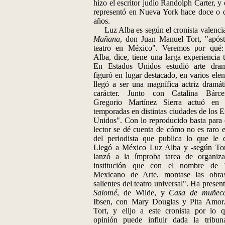
hizo el escritor judío Randolph Carter, y
representó en Nueva York hace doce o 
años.
Luz Alba es según el cronista valenci
Mañana
, don Juan Manuel Tort, "apóst
teatro en México". Veremos por qué
Alba, dice, tiene una larga experiencia t
En Estados Unidos estudió arte dram
figuró en lugar destacado, en varios elen
llegó a ser una magnífica actriz dramát
carácter. Junto con Catalina Bárc
Gregorio Martínez Sierra actuó en 
temporadas en distintas ciudades de los E
Unidos". Con lo reproducido basta para 
lector se dé cuenta de cómo no es raro e
del periodista que publica lo que le d
Llegó a México Luz Alba y -según Tor
lanzó a la ímproba tarea de organiz
institución que con el nombre de T
Mexicano de Arte, montase las obra
salientes del teatro universal". Ha presen
Salomé
, de Wilde, y
Casa de muñec
Ibsen, con Mary Douglas y Pita Amor
Tort, y elijo a este cronista por lo 
opinión puede influir dada la tribu