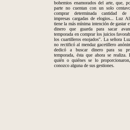
bohemios enamorados del arte, que, po
parte no cuentan con un solo centav
comprar determinada cantidad de l
impresas cargadas de elogios... Luz A
tiene la más mínima intención de gastar e
dinero que guarda para sacar avan
temporada en comprar los juicios favorab
los cuartilleros enojados". La señora Lu
no rectificó al mendaz gacetillero anóni
dedicó a buscar dinero para su pr
temporada, ésta que ahora se realiza. 
quién o quiénes se lo proporcionaron
conozco alguna de sus gestiones.