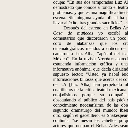
ocupa: "En sus dos temporadas Luz A
demostrado que conoce a fondo el teatro
problemas, y que es una magnífica direct
escena. Sin ninguna ayuda oficial ha 
llevar al éxito, tras grandes sacrificios", et
Después del estreno en Bellas Art
Casa de muñecas
yo escribí al
comentarios que discordaron un poco
coro de alabanzas que los cron
cinematográficos metidos a críticos de t
cantaron a Luz Alba, "apóstol del tea
México". En la revista
Nosotros
aparec
estupenda información gráfica y un
informativa anónima, que decía dirigiénd
supuesto lector: "Usted ya habrá leí
informaciones biliosas que acerca del co
de LA [Luz Alba] han perpetrado al
cuartilleros de la crítica teatral mexicana
enojadísimos porque su compañía
obsequiando al público del país (sic) 
conocimiento necesarísimo, de las obr
segundo dramaturgo del mundo: Ibse
otro, según el gacetillero, es Shakespear
continúa- "se mesan los cabellos porq
actores que ocupan el Bellas Artes sea