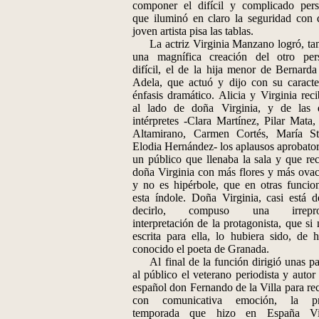
componer el difícil y complicado pers
que iluminó en claro la seguridad con 
joven artista pisa las tablas.
La actriz Virginia Manzano logró, ta
una magnífica creación del otro per
difícil, el de la hija menor de Bernarda
Adela, que actuó y dijo con su caracter
énfasis dramático. Alicia y Virginia reci
al lado de doña Virginia, y de las
intérpretes -Clara Martínez, Pilar Mata,
Altamirano, Carmen Cortés, María S
Elodia Hernández- los aplausos aprobator
un público que llenaba la sala y que rec
doña Virginia con más flores y más ovac
y no es hipérbole, que en otras funcio
esta índole. Doña Virginia, casi está 
decirlo, compuso una irrepro
interpretación de la protagonista, que si
escrita para ella, lo hubiera sido, de h
conocido el poeta de Granada.
Al final de la función dirigió unas pa
al público el veterano periodista y autor 
español don Fernando de la Villa para rec
con comunicativa emoción, la pr
temporada que hizo en España Vir