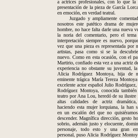
a actrices profesionales, con lo que la
presentación de la pieza de García Lorc
en emoción, en verdad teatral.
Juzgado y ampliamente comentad
nosotros este patético drama de mujer
hombre, no hace falta darle una nueva vu
la noria del comentario, pero el tema
interpretación siempre es nuevo, porqu
vez que una pieza es representada por 
artistas, pasa como si se la descubri
nuevo. Como en esta ocasión, con el pa
Martirio, confiado esta vez a una actriz d
experiencia no obstante su juventud, la 
Alicia Rodríguez Montoya, hija de n
eminente trágica María Tereza Montoya
excelente actor español Julio Rodríguez, 
Rodríguez Montoya, conocida también
teatro por Ana Lou, heredó de su ilustre
altas calidades de actriz dramática
haciendo esta mujer lorquiana, la han s
en un escalón del que no quisiéramos
descender. Magnífica dirección, gesto h
sobrio, ademán justo y elocuente, domin
personaje, todo esto y una gran em
personal, puso Alicia Rodríguez Montoy