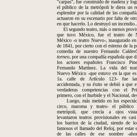
"carpas", fue construido de madera y log
el público de la metrópoli le diera un re
esplendor por la calidad de las compañí
actuaron en su escenario por falta de otr
en que hacerlo. Lo destruyó un incendio..
El segundo teatro, más o menos provis
que tuvo México, fue el teatro de 
México -o teatro Nuevo-, inaugurado e
de 1841, por cierto con el estreno de la 
comedia de nuestro Fernando Calde
torneo
, por una compañía española que di
los actores españoles Francisco Pi
Fernando Martínez. La vida del tea
Nuevo México -que estuvo en la que es
1a. calle de Artículo 123- fue la
accidentada, y su éxito se debió a que e
verdaderas competencias con el Pri
primero, con el Iturbide y el Nacional, de
Luego, más metido en los espectácu
circo, maroma y teatro- el público
metrópoli, que crecía a ojos vista
levantaron teatros provisionales en casi
los barrios de la ciudad, siendo de l
famosos el llamado del Reloj, por estar 
de las calles de ese nombre -aho