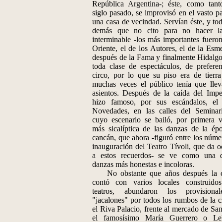
República Argentina-; éste, como tant
siglo pasado, se improvisó en el vasto pa
una casa de vecindad. Servían éste, y tod
demás que no cito para no hacer la
interminable -los más importantes fueron
Oriente, el de los Autores, el de la Esme
después de la Fama y finalmente Hidalgo
toda clase de espectáculos, de preferen
circo, por lo que su piso era de tierra 
muchas veces el público tenía que llev
asientos. Después de la caída del Impe
hizo famoso, por sus escándalos, el 
Novedades, en las calles del Seminar
cuyo escenario se bailó, por primera v
más sicalíptica de las danzas de la épo
cancán, que ahora -figuró entre los núme
inauguración del Teatro Tívoli, que da o
a estos recuerdos- se ve como una 
danzas más honestas e incoloras.
No obstante que años después la c
contó con varios locales construido
teatros, abundaron los provisiona
"jacalones" por todos los rumbos de la c
el Riva Palacio, frente al mercado de San
el famosísimo María Guerrero o Le