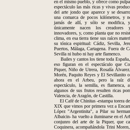
en el mismo pueblo, y ofrece como pulpa
espectáculo las más ricas y vivas produc
del arte jondo que aparece y se desarro
una comarca de pocos kilómetros, y n
jamás de allí, y sólo se modifica, y
únicamente nacen los creadores 
innovadores, y, como planta que no resist
clima, en esa tierra tiene sus raíces mater
su tónica espiritual: Cádiz, Sevilla, Jer
Puertos, Málaga, Cartagena. Fuera de C
Sevilla ni hubo ni hay arte flamenco.
Bailes y cantos los tiene toda España,
eso figuran en el espectáculo que Co
Piquer, Niño de Utrera, Rosalía Álvarez,
Morén, Paquito Reyes y El Sevillanito o
ahora en el Arbeu, pero la raíz d
espectáculo, la semilla, es flamenca, 
algunos de sus frutos resulten ricas po
Valencia, de Aragón, de Castilla.
El Café de Chinitas -estampa torera del
XIX que vimos por primera vez a Encar
López "Argentinita", a Pilar su herma
Albaicin- ha vuelto a iluminarse en el Ar
conjunro del arte de la Piquer, que ca
Coquinera, acompañándola Trini Moren,