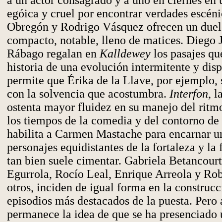
a un actor consagrado y a uno en ciernes en 
egóica y cruel por encontrar verdades escén
Obregón y Rodrigo Vásquez ofrecen un duel
compacto, notable, lleno de matices. Diego 
Rábago regalan en
Kalldewey
los pasajes qu
historia de una evolución intermitente y disp
permite que Érika de la Llave, por ejemplo,
con la solvencia que acostumbra.
Interfon
, 
ostenta mayor fluidez en su manejo del ritmo
los tiempos de la comedia y del contorno de 
habilita a Carmen Mastache para encarnar u
personajes equidistantes de la fortaleza y la 
tan bien suele cimentar. Gabriela Betancourt,
Egurrola, Rocío Leal, Enrique Arreola y Rob
otros, inciden de igual forma en la construcc
episodios más destacados de la puesta. Pero a
permanece la idea de que se ha presenciado 