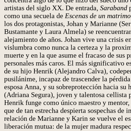
concentra algo de lo que hizo del sueco uno
artistas del siglo XX. De entrada,
Saraband
como una secuela de
Escenas de un matrimo
los dos protagonistas, Johan y Marianne (Ser
Bustamante y Laura Almela) se reencuentran
alejamiento de años. Johan vive una crisis e
vislumbra como nunca la certeza y la proxim
muerte y en la que asume el fracaso de sus 
personales más caros. El más significativo e
de su hijo Henrik (Alejandro Calva), codepe
pusilánime, incapaz de trascender la pérdida
esposa Anna, y su sobreprotección hacia su h
(Adriana Segura), joven y talentosa cellista 
Henrik funge como único maestro y mentor, 
que de tan estrecha despierta sospechas de i
relación de Marianne y Karin se vuelve el e
liberación mutua: de la mujer madura respect