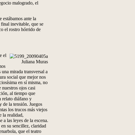
egocio malogrado, el
e estábamos ante la
inal inevitable, que se
co el rostro hórrido de
e el
Juliana Muras
mos
 una mirada transversal a
tura social que mejor nos
ciosísima en sí misma, no
 nuestros ojos casi
ción, al tiempo que
 relato diáfano y
y de la tensión. Juegos
entas los trucos más viejos
 la realidad,
 a las leyes de la escena.
en su sencillez, claridad
enarbola, que el teatro