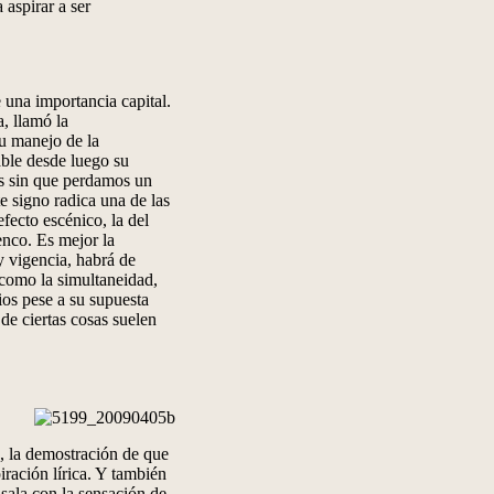
 aspirar a ser
 una importancia capital.
, llamó la
su manejo de la
able desde luego su
os sin que perdamos un
e signo radica una de las
fecto escénico, la del
enco. Es mejor la
y vigencia, habrá de
 como la simultaneidad,
ios pese a su supuesta
de ciertas cosas suelen
 la demostración de que
iración lírica. Y también
 sala con la sensación de