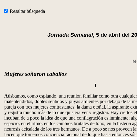
Resaltar búsqueda
Jornada Semanal
, 5 de abril del 2
N
Mujeres soñaron caballos
I
A
tisbamos, como espiando, una reunión familiar como otra cualquier
malentendidos, dobles sentidos y puyas ardientes por debajo de la m
pareja con tres mujeres contrastantes: la dama otoñal, la aspirante extr
y registra mucho más de lo que quisiera ver y registrar. Hay ciertos e
incuban de a poco la idea de que una conflagración es inminente; alg
espacio, en el ritmo, en los cambios brutales de tono, en la histeria ag
neurosis acicalada de los tres hermanos. De a poco se nos proveen la
hacen que tomemos conciencia racional de lo que hasta entonces sól