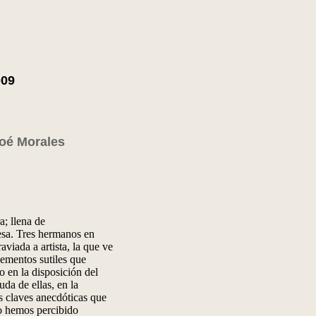
009
oé Morales
a; llena de
esa. Tres hermanos en
aviada a artista, la que ve
lementos sutiles que
o en la disposición del
uda de ellas, en la
s claves anecdóticas que
o hemos percibido