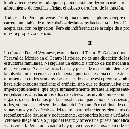
intuitivamente: ese mundo que espiamos está por derrumbarse. Un n
afloramiento de rencillas añejas, el esbozo carroñero de la traición.
Todo estalla. Podía preverse. De alguna manera, supimos siempre qu
carrera inmutable de unos caballos desbocados hacia el voladero. Un f
acepta casi con resignación. Pero sin indiferencia: se esculpe de a po
nuestra propia conciencia.
II
La obra de Daniel Veronese, estrenada en el Teatro El Galeón durant
Festival de México en el Centro Histórico, no es una disección de las
estructuras familiares. Ni siquiera un estudio a fondo de los mecanis
de la violencia. Acaso sea más básica y por ende más contundente: es
la miseria humana en estado elemental, puesta en escena en la estruc
representa en todos sentidos. Lo destacado es que esta premisa, ambi
haya sido expuesta mediante el artificio, sino que se desenvuelva ante
imperceptiblemente, que fluya inmanentemente durante la representa
empatizamos o rechazamos a los caracteres, nos involucramos con un
vigoroso, nos afectamos por la consolidación paulatina del suspenso 
todos, sí, trucos en el sentido oidano del término. Pero al final de cu
y más caros y más efectivos del teatro: extrapolar ciertos elementos de
reconfigurarlos rigurosa y poéticamente, exponerlos luego ajustándose
Veronese juega al viejo juego del teatro y ofrece una puesta modélica 
y austeridad. Perentoria cuando hay quien cree, e incluso defiende y 