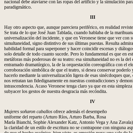
nacional debe ataviarse con las ropas del artificio y la simulación para
paradigmático.
III
Hay otro aspecto que, aunque pareciera periférico, en realidad reviste
Se trata de lo que José Juan Tablada, cuando hablaba de la marihuana
universalización del incidente, y que en Veronese tiene que ver con 
simultaneidad, signo distintivo de sus últimas puestas. Resulta admir
habilidad formal para superponer y hacer coincidir escenas y diálog
solo detalle de todo cuanto sucede. Pero lo fundamental es que en est
metáforas más poderosas de su teatro: esa simultaneidad no es la del e
entramado dramatúrgico, la de la orquestación coreográfica con el el
corroboración simbólica de que el teatro, si desea conservar poderío 
hacerlo mediante la universalización ligera de esas sinécdoques que,
nos retratan tan fidedignamente en nuestras contradicciones y demon
intrascendencia. Acaso Veronese tenga claro ya que en esta simpleza 
subyacer los gestos de nuestra desgracia más recóndita.
IV
Mujeres soñaron caballos
ofrece además el desempeño
uniforme del reparto (Arturo Ríos, Arturo Barba, Rosa
María Bianchi, Sophie Alexander Katz, Antonio Vega y Ana Zavala),
la claridad de un estilo de escritura no se contrapone con ninguna asp
de que el hecho escénico, bien visto, es emoción pura: uno sale de la