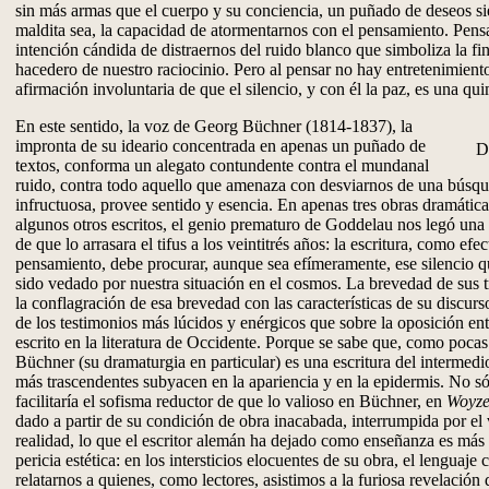
sin más armas que el cuerpo y su conciencia, un puñado de deseos si
maldita sea, la capacidad de atormentarnos con el pensamiento. Pen
intención cándida de distraernos del ruido blanco que simboliza la fin
hacedero de nuestro raciocinio. Pero al pensar no hay entretenimiento
afirmación involuntaria de que el silencio, y con él la paz, es una q
En este sentido, la voz de Georg Büchner (1814-1837), la
impronta de su ideario concentrada en apenas un puñado de
D
textos, conforma un alegato contundente contra el mundanal
ruido, contra todo aquello que amenaza con desviarnos de una búsq
infructuosa, provee sentido y esencia. En apenas tres obras dramática
algunos otros escritos, el genio prematuro de Goddelau nos legó una
de que lo arrasara el tifus a los veintitrés años: la escritura, como ef
pensamiento, debe procurar, aunque sea efímeramente, ese silencio q
sido vedado por nuestra situación en el cosmos. La brevedad de sus t
la conflagración de esa brevedad con las características de su discurs
de los testimonios más lúcidos y enérgicos que sobre la oposición ent
escrito en la literatura de Occidente. Porque se sabe que, como pocas o
Büchner (su dramaturgia en particular) es una escritura del intermedio
más trascendentes subyacen en la apariencia y en la epidermis. No só
facilitaría el sofisma reductor de que lo valioso en Büchner, en
Woyze
dado a partir de su condición de obra inacabada, interrumpida por el 
realidad, lo que el escritor alemán ha dejado como enseñanza es más
pericia estética: en los intersticios elocuentes de su obra, el lenguaje
relatarnos a quienes, como lectores, asistimos a la furiosa revelación