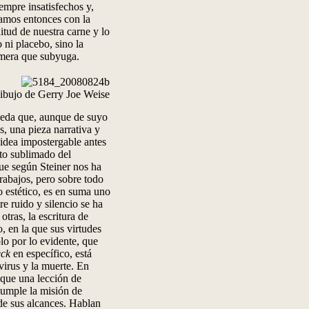
empre insatisfechos y,
samos entonces con la
itud de nuestra carne y lo
 ni placebo, sino la
uimera que subyuga.
ibujo de Gerry Joe Weise
ueda que, aunque de suyo
s, una pieza narrativa y
 idea impostergable antes
ecto sublimado del
ue según Steiner nos ha
rabajos, pero sobre todo
o estético, es en suma uno
re ruido y silencio se ha
tras, la escritura de
, en la que sus virtudes
lo por lo evidente, que
ck
en específico, está
virus y la muerte. En
 que una lección de
 cumple la misión de
 de sus alcances. Hablan