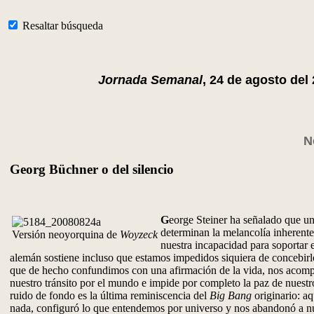
Resaltar búsqueda
Jornada Semanal
, 24 de agosto del
N
Georg Büchner o del silencio
G
eorge Steiner ha señalado que un
determinan la melancolía inherente 
Versión neoyorquina de
Woyzeck
nuestra incapacidad para soportar el
alemán sostiene incluso que estamos impedidos siquiera de concebir
que de hecho confundimos con una afirmación de la vida, nos aco
nuestro tránsito por el mundo e impide por completo la paz de nuestro
ruido de fondo es la última reminiscencia del
Big Bang
originario: aq
nada, configuró lo que entendemos por universo y nos abandonó a nu