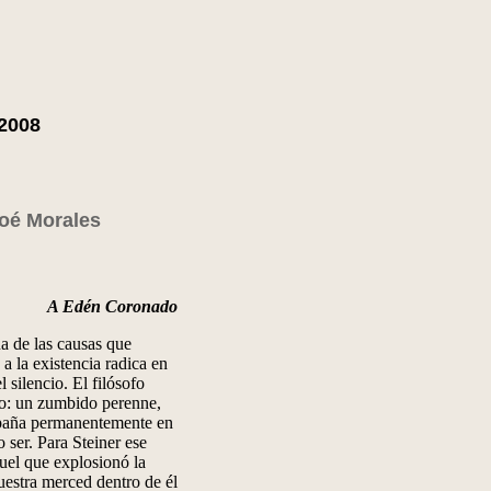
 2008
oé Morales
A Edén Coronado
a de las causas que
a la existencia radica en
 silencio. El filósofo
lo: un zumbido perenne,
mpaña permanentemente en
 ser. Para Steiner ese
uel que explosionó la
estra merced dentro de él