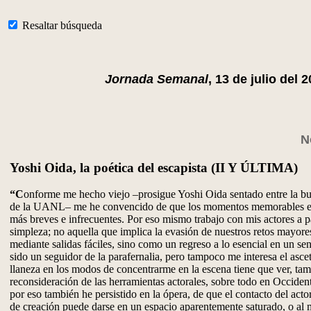
Resaltar búsqueda
Jornada Semanal
, 13 de julio del 
N
Yoshi Oida, la poética del escapista (II Y ÚLTIMA)
“C
onforme me hecho viejo –prosigue Yoshi Oida sentado entre la b
de la UANL– me he convencido de que los momentos memorables en
más breves e infrecuentes. Por eso mismo trabajo con mis actores a pa
simpleza; no aquella que implica la evasión de nuestros retos mayore
mediante salidas fáciles, sino como un regreso a lo esencial en un s
sido un seguidor de la parafernalia, pero tampoco me interesa el asc
llaneza en los modos de concentrarme en la escena tiene que ver, ta
reconsideración de las herramientas actorales, sobre todo en Occiden
por eso también he persistido en la ópera, de que el contacto del act
de creación puede darse en un espacio aparentemente saturado, o a