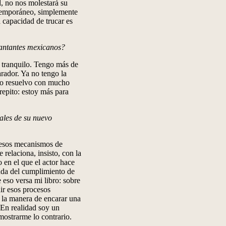
d, no nos molestará su
xtemporáneo, simplemente
 capacidad de trucar es
cantantes mexicanos?
Y tranquilo. Tengo más de
arador. Ya no tengo la
 lo resuelvo con mucho
repito: estoy más para
ales de su nuevo
 esos mecanismos de
 relaciona, insisto, con la
 en el que el actor hace
zada del cumplimiento de
e eso versa mi libro: sobre
ir esos procesos
: la manera de encarar una
. En realidad soy un
ostrarme lo contrario.