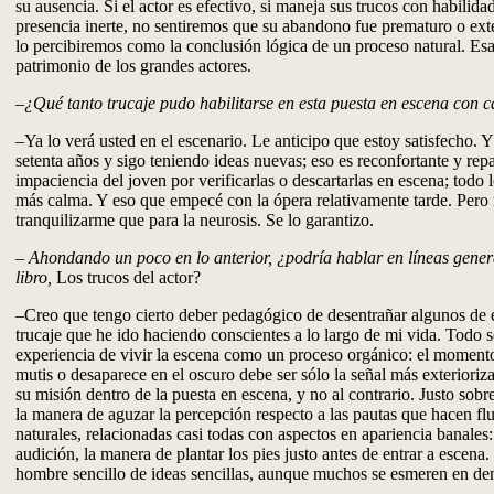
su ausencia. Si el actor es efectivo, si maneja sus trucos con habilida
presencia inerte, no sentiremos que su abandono fue prematuro o e
lo percibiremos como la conclusión lógica de un proceso natural. Esa
patrimonio de los grandes actores.
–¿Qué tanto trucaje pudo habilitarse en esta puesta en escena con 
–Ya lo verá usted en el escenario. Le anticipo que estoy satisfecho. 
setenta años y sigo teniendo ideas nuevas; eso es reconfortante y rep
impaciencia del joven por verificarlas o descartarlas en escena; todo
más calma. Y eso que empecé con la ópera relativamente tarde. Pero 
tranquilizarme que para la neurosis. Se lo garantizo.
–
Ahondando un poco en lo anterior, ¿podría hablar en líneas gener
libro,
Los trucos del actor?
–Creo que tengo cierto deber pedagógico de desentrañar algunos de
trucaje que he ido haciendo conscientes a lo largo de mi vida. Todo se
experiencia de vivir la escena como un proceso orgánico: el momento
mutis o desaparece en el oscuro debe ser sólo la señal más exteriori
su misión dentro de la puesta en escena, y no al contrario. Justo sobr
la manera de aguzar la percepción respecto a las pautas que hacen flu
naturales, relacionadas casi todas con aspectos en apariencia banales
audición, la manera de plantar los pies justo antes de entrar a escena
hombre sencillo de ideas sencillas, aunque muchos se esmeren en dem