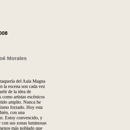
2008
oé Morales
utaquería del Aula Magna
 la escena son cada vez
rtir de la idea de
s como artistas escénicos
entido amplio. Nunca he
etismo forzado. Hoy esta
mbién, con una
te. Estoy convencido, y
or con sus zonas luminosas
l menos más poblado que