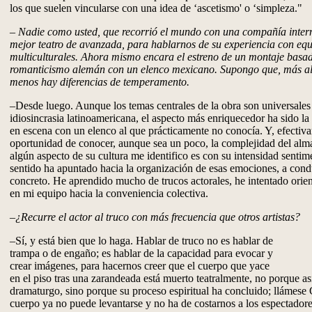
los que suelen vincularse con una idea de ‘ascetismo' o ‘simpleza."
–
Nadie como usted, que recorrió el mundo con una compañía inter
mejor teatro de avanzada, para hablarnos de su experiencia con equ
multiculturales. Ahora mismo encara el estreno de un montaje basa
romanticismo alemán con un elenco mexicano. Supongo que, más all
menos hay diferencias de temperamento.
–Desde luego. Aunque los temas centrales de la obra son universales 
idiosincrasia latinoamericana, el aspecto más enriquecedor ha sido l
en escena con un elenco al que prácticamente no conocía. Y, efectiva
oportunidad de conocer, aunque sea un poco, la complejidad del alma
algún aspecto de su cultura me identifico es con su intensidad sentime
sentido ha apuntado hacia la organización de esas emociones, a condu
concreto. He aprendido mucho de trucos actorales, he intentado orien
en mi equipo hacia la conveniencia colectiva.
–¿Recurre el actor al truco con más frecuencia que otros artistas?
–Sí, y está bien que lo haga. Hablar de truco no es hablar de
trampa o de engaño; es hablar de la capacidad para evocar y
crear imágenes, para hacernos creer que el cuerpo que yace
en el piso tras una zarandeada está muerto teatralmente, no porque así
dramaturgo, sino porque su proceso espiritual ha concluido; llámese
cuerpo ya no puede levantarse y no ha de costarnos a los espectadore