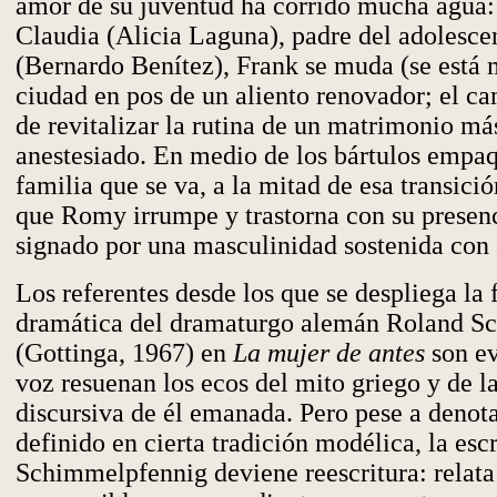
amor de su juventud ha corrido mucha agua:
Claudia (Alicia Laguna), padre del adolesc
(Bernardo Benítez), Frank se muda (se está
ciudad en pos de un aliento renovador; el ca
de revitalizar la rutina de un matrimonio má
anestesiado. En medio de los bártulos empaq
familia que se va, a la mitad de esa transició
que Romy irrumpe y trastorna con su presen
signado por una masculinidad sostenida con a
Los referentes desde los que se despliega la 
dramática del dramaturgo alemán Roland S
(Gottinga, 1967) en
La mujer de antes
son ev
voz resuenan los ecos del mito griego y de l
discursiva de él emanada. Pero pese a denota
definido en cierta tradición modélica, la escr
Schimmelpfennig deviene reescritura: relata