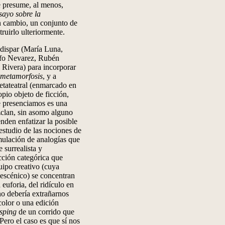
se presume, al menos,
sayo sobre la
en cambio, un conjunto de
ruirlo ulteriormente.
 dispar (María Luna,
lfo Nevarez, Rubén
 Rivera) para incorporar
 metamorfosis
, y a
metateatral (enmarcado en
pio objeto de ficción,
e presenciamos es una
zclan, sin asomo alguno
nden enfatizar la posible
 estudio de las nociones de
umulación de analogías que
 surrealista y
acción categórica que
quipo creativo (cuya
o escénico) se concentran
euforia, del ridículo en
no debería extrañarnos
color o una edición
isping
de un corrido que
Pero el caso es que sí nos