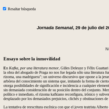
Resaltar búsqueda
Jornada Semanal
, 29 de julio del 
N
Ensayo sobre la inmovilidad
E
n
Kafka, por una literatura menor
, Gilles Deleuze y Félix Guattari
la obra del abogado de Praga no nos fue legada sólo una literatura fu
rizoma, una madriguera"; un universo discursivo que opone a la jerar
arbórea del conocimiento un sistema que, imitando la forma de ciertos
otorga posibilidades de significación e incidencia a cualquier element
sin demasiada consideración de su posición dentro del conjunto. Meno
político e inmediato, el rizoma kafkiano reconfigura, irónico y subver
desplazado por los demasiados prejuicios, clichés y obstinaciones de
La tentativa de reescritura escénica con que el joven teatrista Alberto