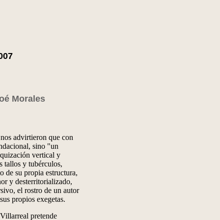
2007
oé Morales
 nos advirtieron que con
ndacional, sino "un
quización vertical y
 tallos y tubérculos,
o de su propia estructura,
r y desterritorializado,
sivo, el rostro de un autor
 sus propios exegetas.
 Villarreal pretende