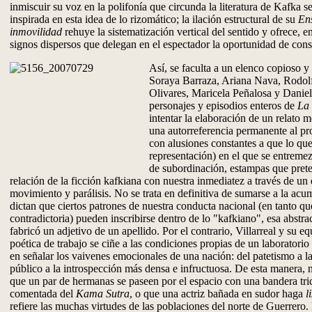
inmiscuir su voz en la polifonía que circunda la literatura de Kafka 
inspirada en esta idea de lo rizomático; la ilación estructural de su
En
inmovilidad
rehuye la sistematización vertical del sentido y ofrece, 
signos dispersos que delegan en el espectador la oportunidad de const
Así, se faculta a un elenco copioso y
Soraya Barraza, Ariana Nava, Rodo
Olivares, Maricela Peñalosa y Daniel
personajes y episodios enteros de
La
intentar la elaboración de un relato 
una autorreferencia permanente al pro
con alusiones constantes a que lo qu
representación) en el que se entreme
de subordinación, estampas que prete
relación de la ficción kafkiana con nuestra inmediatez a través de un
movimiento y parálisis. No se trata en definitiva de sumarse a la ac
dictan que ciertos patrones de nuestra conducta nacional (en tanto que
contradictoria) pueden inscribirse dentro de lo "kafkiano", esa abstr
fabricó un adjetivo de un apellido. Por el contrario, Villarreal y su e
poética de trabajo se ciñe a las condiciones propias de un laboratori
en señalar los vaivenes emocionales de una nación: del patetismo a la 
público a la introspección más densa e infructuosa. De esta manera, 
que un par de hermanas se paseen por el espacio con una bandera tri
comentada del
Kama Sutra
, o que una actriz bañada en sudor haga
l
refiere las muchas virtudes de las poblaciones del norte de Guerrero. 